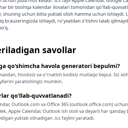
i uchun juda mos keladi. .ics fayli Apple Calendar, Google C
 har bir boshqa kalendar ilovalari tomonidan qo'llab-quvva
r, shuning uchun bitta yuklab olish hamma uchun ishlaydi. 
iq brauzeringizda ishlaydi, ro'yxatdan o'tishni talab qilmaydi
o'q.
eriladigan savollar
a qo'shimcha havola generatori bepulmi?
masdan, hisobsiz va o'rnatish kodisiz mutlaqo bepul. Siz x
ayllarini yaratishingiz mumkin.
lar qo'llab-quvvatlanadi?
dar, Outlook.com va Office 365 (outlook.office.com) uchun t
dek, Apple Calendar, Outlook ish stoli va deyarli har qanda
aydigan yuklab olinadigan .ics faylini yaratadi.