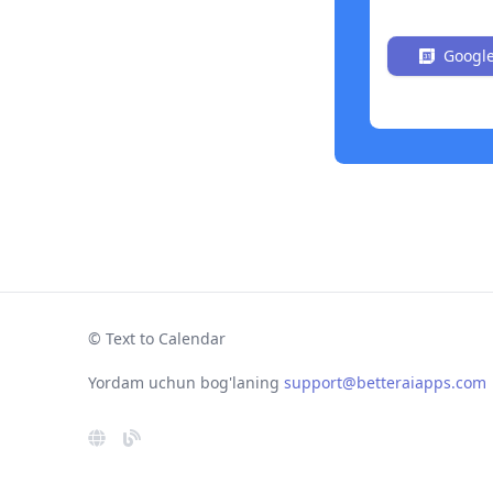
Bezoragach
Google
© Text to Calendar
Yordam uchun bog'laning
support@betteraiapps.com