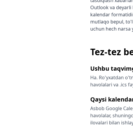
tasdiqlash xabarlar
Outlook va deyarli
kalendar formatidi
mutlaqo bepul, to'l
uchun hech narsa y
Tez-tez b
Ushbu taqvimg
Ha. Ro'yxatdan o't
havolalari va .ics f
Qaysi kalendar
Asbob Google Calen
havolalar, shuning
ilovalari bilan ishl