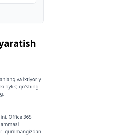
yaratish
anlang va ixtiyoriy
ki oylik) qo‘shing.
g.
ni, Office 365
. Hammasi
ari qurilmangizdan