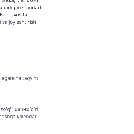
alendar, Microsoft
tlanadigan standart
Ushbu vosita
 va joylashtirish
ohlagancha taqvim
o'g'ridan-to'g'ri
y boshqa kalendar