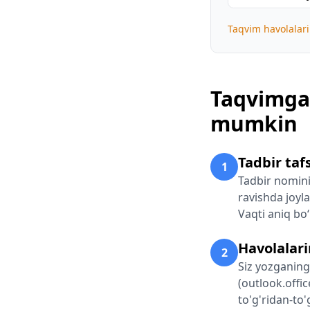
Taqvim havolalari
Taqvimga
mumkin
Tadbir tafs
1
Tadbir nomini 
ravishda joyla
Vaqti aniq bo
Havolalari
2
Siz yozganing
(outlook.offic
to'g'ridan-to