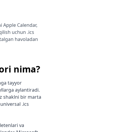
ni Apple Calendar,
ilish uchun .ics
istalgan havoladan
ori nima?
hga tayyor
llarga aylantiradi.
iz shaklni bir marta
universal .ics
etenlari va