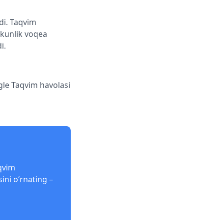
di. Taqvim
 kunlik voqea
i.
gle Taqvim havolasi
qvim
ini o‘rnating –