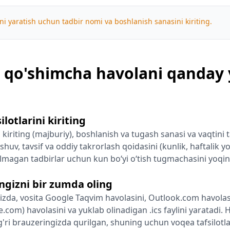
ni yaratish uchun tadbir nomi va boshlanish sanasini kiriting.
 qo'shimcha havolani qanday 
ilotlarini kiriting
kiriting (majburiy), boshlanish va tugash sanasi va vaqtini t
shuv, tavsif va oddiy takrorlash qoidasini (kunlik, haftalik yo
ʻlmagan tadbirlar uchun kun boʻyi oʻtish tugmachasini yoqin
ngizni bir zumda oling
izda, vosita Google Taqvim havolasini, Outlook.com havolasi
e.com) havolasini va yuklab olinadigan .ics faylini yaratadi
'g'ri brauzeringizda qurilgan, shuning uchun voqea tafsilotl