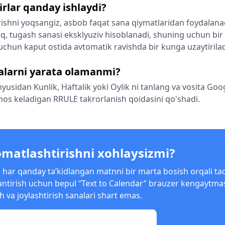
irlar qanday ishlaydi?
rishni yoqsangiz, asbob faqat sana qiymatlaridan foydalana
q, tugash sanasi eksklyuziv hisoblanadi, shuning uchun bir
hi uchun kaput ostida avtomatik ravishda bir kunga uzaytirilad
salarni yarata olamanmi?
usidan Kunlik, Haftalik yoki Oylik ni tanlang va vosita Goo
 mos keladigan RRULE takrorlanish qoidasini qo'shadi.
matlashtirishni xohlaysizmi?
 har qanday ta’kidlangan matnni bir marta bosish orqali ta
antirish uchun bepul “Text to Calendar” brauzer kengaytmas
h va joylashtirish sanalari shart emas.