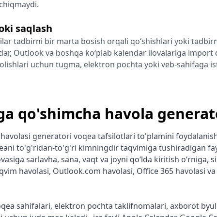
chiqmaydi.
oki saqlash
lar tadbirni bir marta bosish orqali qo‘shishlari yoki tadbir
ar, Outlook va boshqa ko‘plab kalendar ilovalariga import q
b olishlari uchun tugma, elektron pochta yoki veb-sahifaga 
ga qo'shimcha havola generat
avolasi generatori voqea tafsilotlari to'plamini foydalanis
ani to'g'ridan-to'g'ri kimningdir taqvimiga tushiradigan fay
vasiga sarlavha, sana, vaqt va joyni qoʻlda kiritish oʻrniga, s
aqvim havolasi, Outlook.com havolasi, Office 365 havolasi va 
ea sahifalari, elektron pochta taklifnomalari, axborot byull