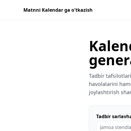
Matnni Kalendar ga o'tkazish
Kalen
gener
Tadbir tafsilotla
havolalarini hamd
joylashtirish sha
Tadbir sarlavh