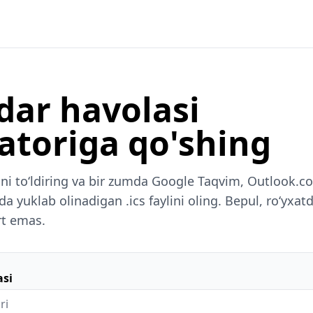
dar havolasi
atoriga qo'shing
rini toʻldiring va bir zumda Google Taqvim, Outlook.c
a yuklab olinadigan .ics faylini oling. Bepul, roʻyxatd
rt emas.
asi