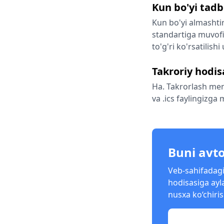
Kun bo'yi tadb
Kun bo'yi almashti
standartiga muvofi
to'g'ri ko'rsatilis
Takroriy hodi
Ha. Takrorlash meny
va .ics faylingizga
Buni avto
Veb-sahifadagi
hodisasiga ayl
nusxa ko‘chiris