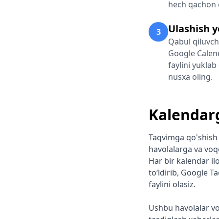
hech qachon 
Ulashish y
3
Qabul qiluvchi
Google Calend
faylini yukla
nusxa oling.
Kalendar
Taqvimga qo'shish h
havolalarga va voqe
Har bir kalendar ilo
toʻldirib, Google T
faylini olasiz.
Ushbu havolalar voq