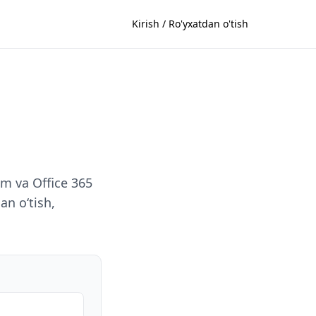
Kirish / Ro'yxatdan o'tish
om va Office 365
an oʻtish,