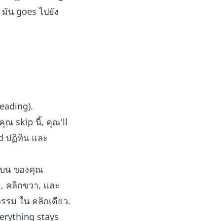
มัน goes ไปยัง
eading).
ณ skip นี้, คุณ'll
d ปฏิทิน และ
า บน ของคุณ
ม, คลิกขวา, และ
กรรม ใน คลิกเดียว.
verything stays