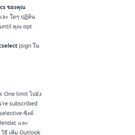
ncs ของคุณ
 และ ใดๆ ปฏิทิน
until คุณ opt
cselect
(sign ใน
. One limit ไปยัง
ุณ're subscribed
elective-ซิงค์
lendar
, และ
w
วิธี เพิ่ม Outlook