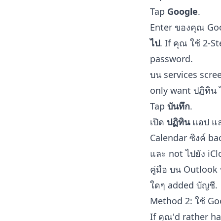
Tap
Google
.
Enter ของคุณ Go
ไป
. If คุณ ใช้ 2-
password.
บน services scre
only want ปฏิทิน ไ
Tap
บันทึก
.
เปิด
ปฏิทิน
แอป และ
Calendar ซิงค์ ba
และ not ไปยัง iCl
คู่มือ บน
Outlook 
ใดๆ added บัญชี.
Method 2: ใช้ Go
If คุณ'd rather h