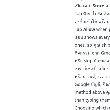
เปิด
แอป Store
แล
Tap
Get
ไปยัง ติดต
ลงชื่อเข้าใช้ พร้
Tap
Allow
when p
แอป shows every 
ones, so คุณ skip 
กิจกรรม จาก Gmail
หรือ skip ด้วยตน
เบราว์เซอร์, คลิก
พร้อม วันที่, เวลา
Google บัญชี, กิ
method above คุณ
than typing them
Choosing which G