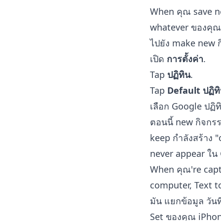
When คุณ save ne
whatever ของคุณ 
ไปยัง make new ก
เปิด
การตั้งค่า
.
Tap
ปฏิทิน
.
Tap
Default ปฏิท
เลือก Google ปฏิ
ตอนนี้ new กิจกรรม
keep กำลังสร้าง 
never appear ใน
When คุณ're capt
computer,
Text t
มัน แยกข้อมูล วัน
Set ของคุณ iPhone