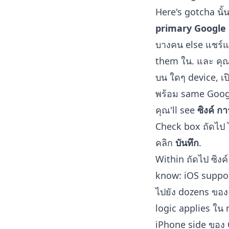
Here's gotcha นั
primary Google ป
บางคน else แชร์แ
them ใน. และ คุณ 
บน ใดๆ device, เป
พร้อม same Googl
คุณ'll see
ซิงค์ กา
Check box ถัดไป 
คลิก
บันทึก
.
Within ถัดไป ซิงค
know: iOS supp
ไปยัง dozens ของ แ
logic applies ใน
iPhone side ของ O