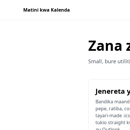
Matini kwa Kalenda
Zana 
Small, bure utili
Jenereta y
Bandika maandi
pepe, ratiba, c
tayari-made .ics
tukio straight
au Outlook.