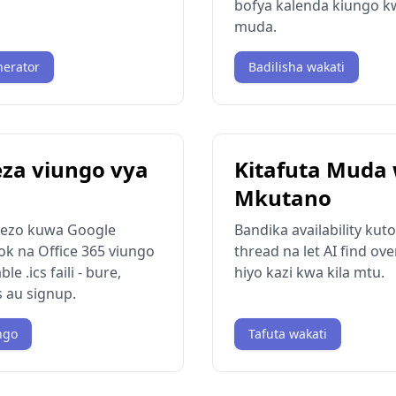
bofya kalenda kiungo k
muda.
nerator
Badilisha wakati
za viungo vya
Kitafuta Muda
Mkutano
lezo kuwa Google
Bandika availability ku
ok na Office 365 viungo
thread na let AI find ove
e .ics faili - bure,
hiyo kazi kwa kila mtu.
 au signup.
ngo
Tafuta wakati