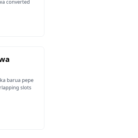
wa converted
 wa
toka barua pepe
rlapping slots