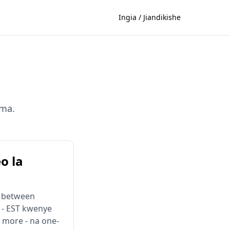
Ingia / Jiandikishe
ima.
o la
 between
 - EST kwenye
 more - na one-