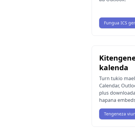
Fungua ICS ge
Kitengene
kalenda
Turn tukio mae
Calendar, Outlo
plus downloadabl
hapana embeds
Tengeneza viu