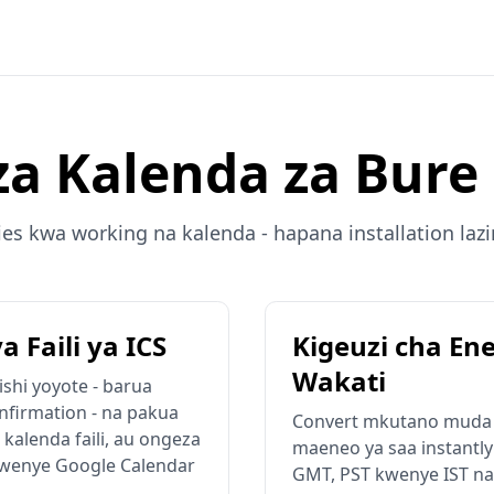
za Kalenda za Bure
ties kwa working na kalenda - hapana installation laz
a Faili ya ICS
Kigeuzi cha Ene
Wakati
shi yoyote - barua
onfirmation - na pakua
Convert mkutano muda
 kalenda faili, au ongeza
maeneo ya saa instantly
 kwenye Google Calendar
GMT, PST kwenye IST na