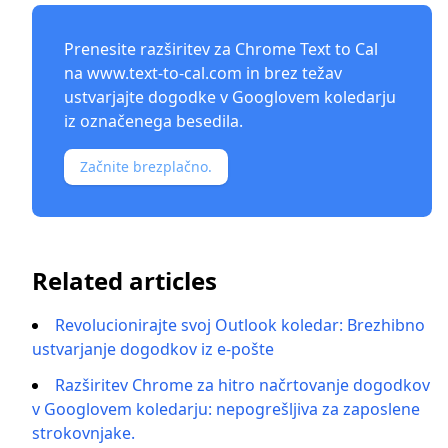
Prenesite razširitev za Chrome Text to Cal
na
www.text-to-cal.com
in brez težav
ustvarjajte dogodke v Googlovem koledarju
iz označenega besedila.
Začnite brezplačno.
Related articles
Revolucionirajte svoj Outlook koledar: Brezhibno
ustvarjanje dogodkov iz e-pošte
Razširitev Chrome za hitro načrtovanje dogodkov
v Googlovem koledarju: nepogrešljiva za zaposlene
strokovnjake.