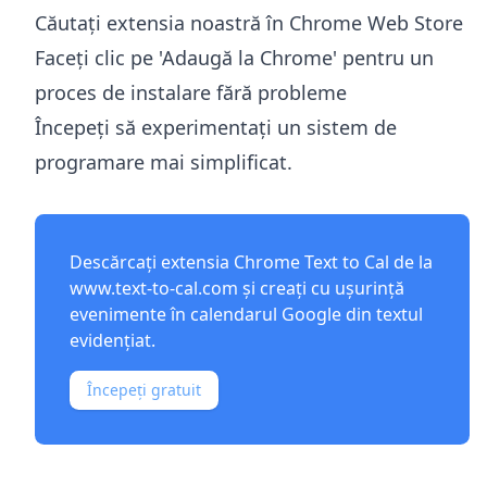
Căutați extensia noastră în Chrome Web Store
Faceți clic pe 'Adaugă la Chrome' pentru un
proces de instalare fără probleme
Începeți să experimentați un sistem de
programare mai simplificat.
Descărcați extensia Chrome Text to Cal de la
www.text-to-cal.com
și creați cu ușurință
evenimente în calendarul Google din textul
evidențiat.
Începeți gratuit