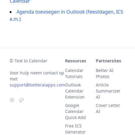
Calendar
Agenda toevoegen in Outlook (feestdagen, ICS
e.m.)
© Text to Calendar
Resources
Partnersites
Calendar
Better AI
Voor hulp neem contact op
Tutorials
Photos
met
support@betteraiapps.com
Outlook
Article
Calendar
Summarizer
Extension
AI
Google
Cover Letter
Calendar
AI
Quick Add
Free ICS
Generator