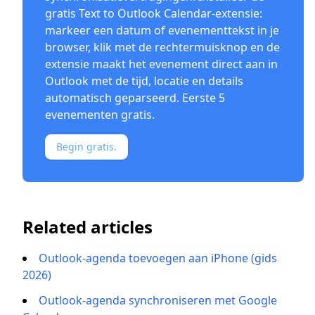
gratis
Text to Outlook Calendar-extensie
:
markeer een datum of evenementtekst in je
browser, klik met de rechtermuisknop en de
extensie maakt het evenement direct aan in
Outlook met de tijd, locatie en details
automatisch geparseerd. Eerste 5
evenementen gratis.
Begin gratis.
Related articles
Outlook-agenda toevoegen aan iPhone (gids
2026)
Outlook-agenda synchroniseren met Google