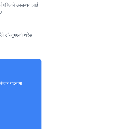
ार्स गरिएको उपलब्धतालाई
न्छ।
े टाँस्नुभएको थ्रेड
लेन्डर घटनामा