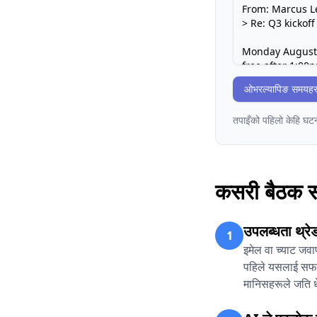
ओभरल्यापिङ समयहरू फ
तपाइँको पहिलो केहि घटना
कसरी बैठक स
उपलब्धता थ्रेड 
1
इमेल वा च्याट जवाफह
पहिले यसलाई सफा ग
मानिसहरूले जति ध