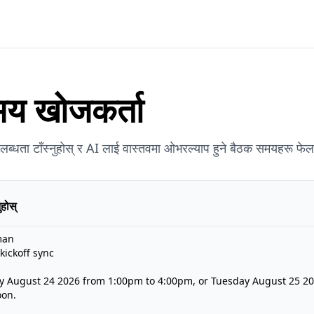
य खोजकर्ता
्धता टाँस्नुहोस् र AI लाई वास्तवमा ओभरल्याप हुने बैठक समयहरू फेला 
ुहोस्