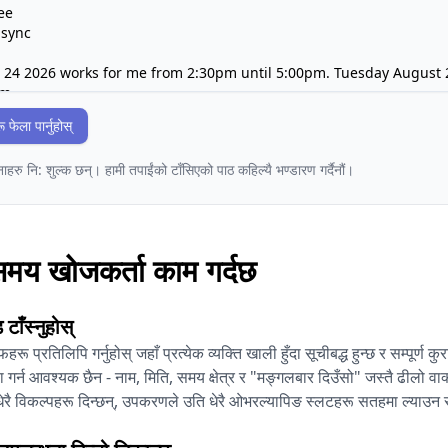
ेला पार्नुहोस्
हरु नि: शुल्क छन्। हामी तपाईंको टाँसिएको पाठ कहिल्यै भण्डारण गर्दैनौं।
मय खोजकर्ता काम गर्दछ
टाँस्नुहोस्
रू प्रतिलिपि गर्नुहोस् जहाँ प्रत्येक व्यक्ति खाली हुँदा सूचीबद्ध हुन्छ र सम्पूर्ण 
र्न आवश्यक छैन - नाम, मिति, समय क्षेत्र र "मङ्गलबार दिउँसो" जस्तै ढीलो वा
ेरै विकल्पहरू दिन्छन्, उपकरणले उति धेरै ओभरल्यापिङ स्लटहरू सतहमा ल्याउन