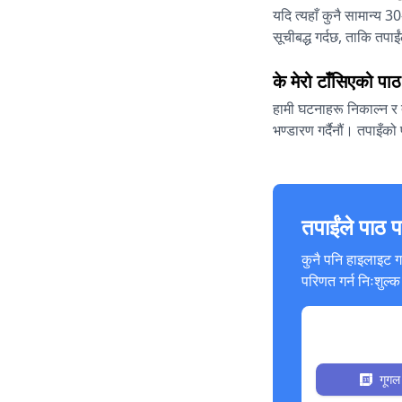
यदि त्यहाँ कुनै सामान्य 
सूचीबद्ध गर्दछ, ताकि तपाई
के मेरो टाँसिएको पा
हामी घटनाहरू निकाल्न र त
भण्डारण गर्दैनौं। तपाइँक
तपाईंले पाठ 
कुनै पनि हाइलाइट 
परिणत गर्न निःशुल्क 
निःशुल्कको लागि 
गूगल 