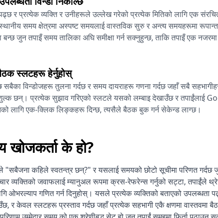
 उपलब्धता विन्डो निकाल्छ
 पढ्छ र प्रत्येक व्यक्ति र उनीहरूले उल्लेख गरेको प्रत्येक मितिको लागि एक संरच
स्थानीय समय क्षेत्रमा अस्पष्ट समयलाई वास्तविक सुरु र अन्त्य समयहरूमा रूपान्त
बन्छ जुन तपाइँ समय तालिका अघि समीक्षा गर्न सक्नुहुन्छ, ताकि तपाइँ एक नजरमा
क स्लटहरू हेर्नुहोस्
सबैका विन्डोजहरू तुलना गर्दछ र समय दायराहरू गणना गर्दछ जहाँ सबै सहभागीह
शुल्क छन्। प्रत्येक सुझाव गरिएको स्लटले यसको लम्बाइ देखाउँछ र तपाईंलाई Go
ो लागि एक-क्लिक लिङ्कहरू दिन्छ, त्यसैले बैठक बुक गर्न सेकेन्ड लाग्छ।
 खोजकर्ता के हो?
"सबैजना कहिले स्वतन्त्र छन्?" र यसलाई समयको छोटो सूचीमा परिणत गर्दछ जुन स
ार व्यक्तिको जवाफलाई म्यानुअल रूपमा क्रस-रेफरेन्स गर्नुको सट्टा, तपाईंले थ्
ि ओभरल्याप गणित गर्न दिनुहोस्। यसले प्रत्येक व्यक्तिको बताएको उपलब्धता प
उँछ, र केवल स्लटहरू प्रस्ताव गर्दछ जहाँ प्रत्येक सहभागी एकै क्षणमा वास्तवमा बैठक
परिणाम उम्मेद्वार समय को एक श्रेणीबद्ध सेट हो जुन तपाईं समूहमा फिर्ता पठाउन सक