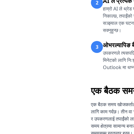
AI ले प्रत्येक
2
हाम्रो AI ले थ्रेड
निकाल्छ, तपाईंको 
सञ्झ्याल एक घटना 
सक्नुहुन्छ।
ओभरल्यापिङ बैठ
3
उपकरणले त्यसपछि 
मिनेटको लागि निः
Outlook मा थप्नक
एक बैठक समय
एक बैठक समय खोजकर्ताले 
लागि काम गर्दछ। तीन वा च
र उपकरणलाई तपाईंको लाग
समय क्षेत्रमा सामान्य बना
समयसम्म स्वतन्त्र हुन्छ। 