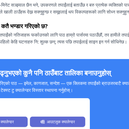
30-मिनेट सञ्झ्याल छैन भने, उपकरणले तपाईंलाई बताउँछ र बरु प्रत्येक व्यक्तिको प
ंले खाली ठाउँहरू देख्न सक्नुहुन्छ र समूहलाई थप विकल्पहरूको लागि सोध्न सक्नुहु
ठ कतै भण्डार गरिएको छ?
पाईंको नतिजाहरू फर्काउनको लागि पाठ हाम्रो पार्सरमा पठाउँछौं, तर हामीले तपाईंल
ो पहिलो केहि घटनाहरु नि: शुल्क छन्; त्यस पछि तपाईलाई साइन इन गर्न सोधिनेछ।
पढ्नुभएको कुनै पनि ठाउँबाट तालिका बनाउनुहोस्
गरिएको पाठ — इमेल, कागजात, सन्देश — एक क्लिकमा तपाईंको ब्राउजरबाटै क्या
टेक्स्ट टु क्यालेन्डर विस्तार स्थापना गर्नुहोस्।
अब इन्स्टल गर्नुहोस्।
क्यालेन्डर
आउटलुक क्यालेन्डर