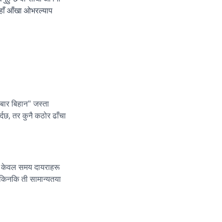
हाँ आँखा ओभरल्याप
िबार बिहान" जस्ता
्दछ, तर कुनै कठोर ढाँचा
 र केवल समय दायराहरू
, किनकि ती सामान्यतया