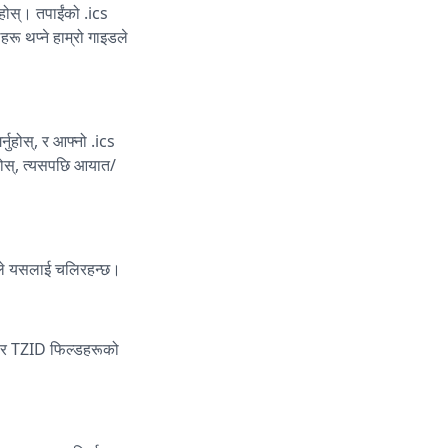
ुहोस्। तपाईंको .ics
रू थप्ने हाम्रो गाइडले
नुहोस्, र आफ्नो .ics
ुहोस्, त्यसपछि आयात/
रूले यसलाई चलिरहन्छ।
LE र TZID फिल्डहरूको