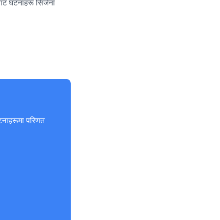
ठबाट घटनाहरू सिर्जना
घटनाहरूमा परिणत