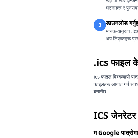
उही पार्सिङ इन्जि
घटनाहरू र पुनरावर
डाउनलोड गर्नुह
3
मानक-अनुरूप .ics
थप लिङ्कहरू प्रयो
.ics फाइल क
ics फाइल विश्वव्यापी प
फाइलहरू आयात गर्न सक्छ,
बनाउँछ।
ICS जेनरेट
म Google पात्रोमा