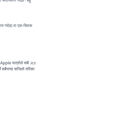
रूपान्तरण गर्दछ - बहु
ाम गर्दछ) वा एक-क्लिक
Apple पात्रोले सबै .ics
ने सबैभन्दा सजिलो तरिका