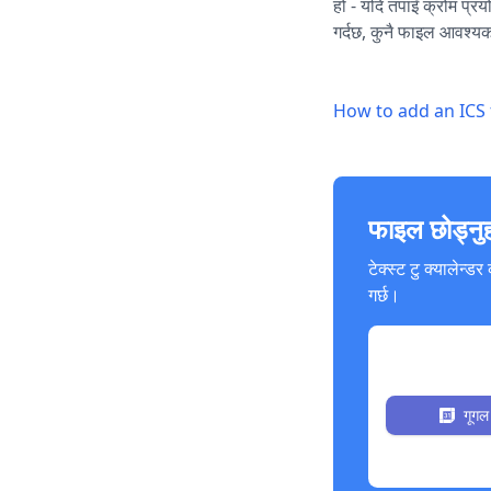
हो - यदि तपाइँ क्रोम प्रय
गर्दछ, कुनै फाइल आवश्य
How to add an ICS 
फाइल छोड्नुहो
टेक्स्ट टु क्याले
गर्छ।
निःशुल्कको लागि 
गूगल 