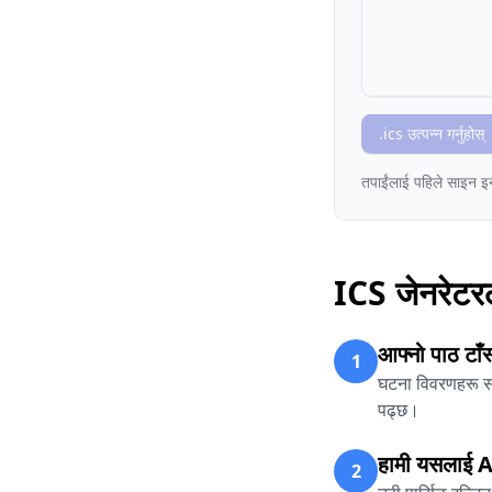
.ics उत्पन्न गर्नुहोस्
तपाईंलाई पहिले साइन इन
ICS जेनरेटरल
आफ्नो पाठ टाँस्
1
घटना विवरणहरू समा
पढ्छ।
हामी यसलाई AI स
2