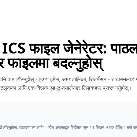
क ICS फाइल जेनेरेटर: पाठल
डर फाइलमा बदल्नुहोस्
 पनि पाठ टाँस्नुहोस् - एउटा इमेल, समयतालिका, रिजर्भेसन - र डाउनलोड ग
ुकका लागि एक-क्लिक एड-टु-क्यालेन्डर लिङ्कहरू प्राप्त गर्नुहोस्।