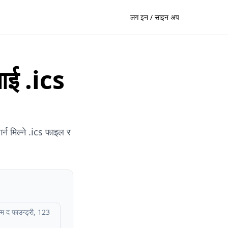
लग इन / साइन अप
ाई .ics
र्न मिल्ने .ics फाइल र