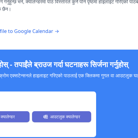
ोग गर्नुहुन्छ भने, क्यालेन्डरमा पाठ विस्तारले कुनै पनि पृष्ठमा हाइलाइट गरिएको पा
क छैन।
file to Google Calendar →
स् - तपाईंले ब्राउज गर्दा घटनाहरू सिर्जना गर्नुहोस्
न्डर क्रोम एक्सटेन्सनले हाइलाइट गरिएको पाठलाई एक क्लिकमा गुगल वा आउटलुक 
अब इन्स्टल गर्नुहोस्।
क्यालेन्डर
आउटलुक क्यालेन्डर