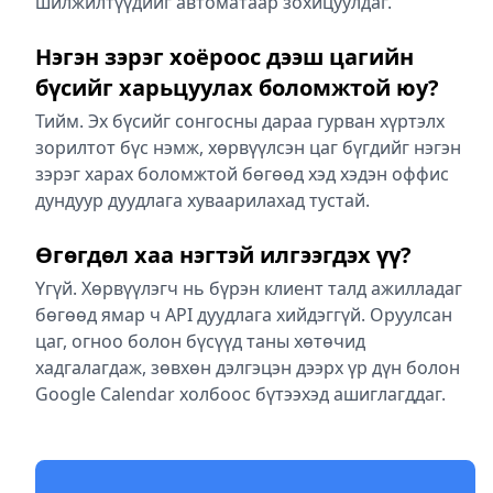
шилжилтүүдийг автоматаар зохицуулдаг.
Нэгэн зэрэг хоёроос дээш цагийн
бүсийг харьцуулах боломжтой юу?
Тийм. Эх бүсийг сонгосны дараа гурван хүртэлх
зорилтот бүс нэмж, хөрвүүлсэн цаг бүгдийг нэгэн
зэрэг харах боломжтой бөгөөд хэд хэдэн оффис
дундуур дуудлага хуваарилахад тустай.
Өгөгдөл хаа нэгтэй илгээгдэх үү?
Үгүй. Хөрвүүлэгч нь бүрэн клиент талд ажилладаг
бөгөөд ямар ч API дуудлага хийдэггүй. Оруулсан
цаг, огноо болон бүсүүд таны хөтөчид
хадгалагдаж, зөвхөн дэлгэцэн дээрх үр дүн болон
Google Calendar холбоос бүтээхэд ашиглагддаг.