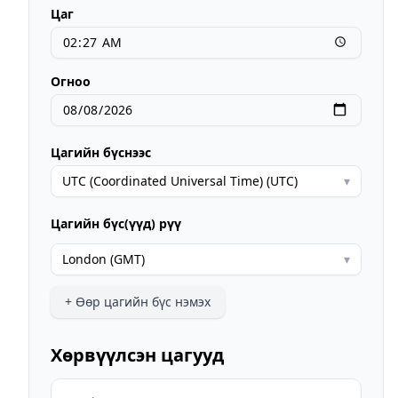
Цаг
Огноо
Цагийн бүснээс
UTC (Coordinated Universal Time) (UTC)
▾
Цагийн бүс(үүд) рүү
London (GMT)
▾
+
Өөр цагийн бүс нэмэх
Хөрвүүлсэн цагууд