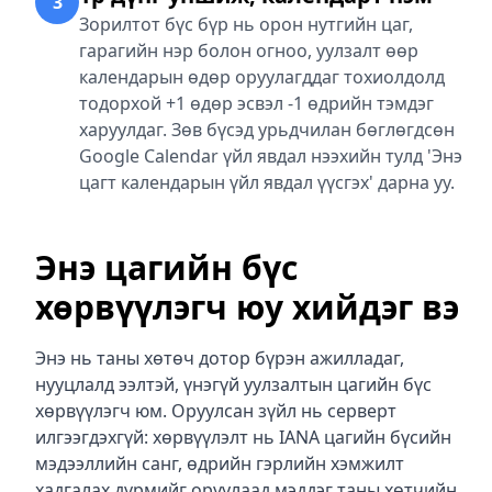
3
Зорилтот бүс бүр нь орон нутгийн цаг,
гарагийн нэр болон огноо, уулзалт өөр
календарын өдөр оруулагддаг тохиолдолд
тодорхой +1 өдөр эсвэл -1 өдрийн тэмдэг
харуулдаг. Зөв бүсэд урьдчилан бөглөгдсөн
Google Calendar үйл явдал нээхийн тулд 'Энэ
цагт календарын үйл явдал үүсгэх' дарна уу.
Энэ цагийн бүс
хөрвүүлэгч юу хийдэг вэ
Энэ нь таны хөтөч дотор бүрэн ажилладаг,
нууцлалд ээлтэй, үнэгүй уулзалтын цагийн бүс
хөрвүүлэгч юм. Оруулсан зүйл нь серверт
илгээгдэхгүй: хөрвүүлэлт нь IANA цагийн бүсийн
мэдээллийн санг, өдрийн гэрлийн хэмжилт
хадгалах дүрмийг оруулаад мэддэг таны хөтчийн