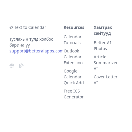
© Text to Calendar
Resources
Хамтрах
сайтууд
Calendar
Туслахын тулд холбоо
Tutorials
Better AI
барина уу
Photos
support@betteraiapps.com
Outlook
Calendar
Article
Extension
Summarizer
AI
Google
Calendar
Cover Letter
Quick Add
AI
Free ICS
Generator