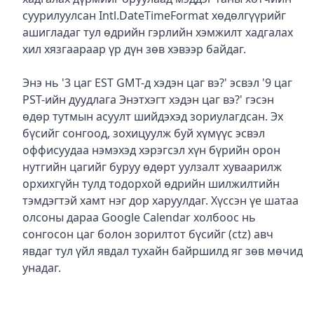
суурилуулсан Intl.DateTimeFormat хөдөлгүүрийг
ашигладаг тул өдрийн гэрлийн хэмжилт хадгалах
хил хязгаараар үр дүн зөв хэвээр байдаг.
Энэ нь '3 цаг EST GMT-д хэдэн цаг вэ?' эсвэл '9 цаг
PST-ийн дуудлага Энэтхэгт хэдэн цаг вэ?' гэсэн
өдөр тутмын асуулт шийдэхэд зориулагдсан. Эх
бүсийг сонгоод, зохицуулж буй хүмүүс эсвэл
оффисуудаа нэмэхэд хэрэгсэл хүн бүрийн орон
нутгийн цагийг буруу өдөрт уулзалт хуваарилж
орхихгүйн тулд тодорхой өдрийн шилжилтийн
тэмдэгтэй хамт нэг дор харуулдаг. Хүссэн үе шатаа
олсоны дараа Google Calendar холбоос нь
сонгосон цаг болон зорилтот бүсийг (ctz) авч
явдаг тул үйл явдал тухайн байршилд яг зөв мөчид
унадаг.