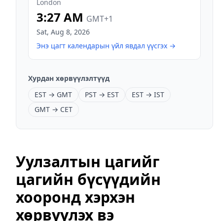
London
3:27 AM
GMT+1
Sat
,
Aug 8, 2026
Энэ цагт календарын үйл явдал үүсгэх
→
Хурдан хөрвүүлэлтүүд
EST → GMT
PST → EST
EST → IST
GMT → CET
Уулзалтын цагийг
цагийн бүсүүдийн
хооронд хэрхэн
хөрвүүлэх вэ