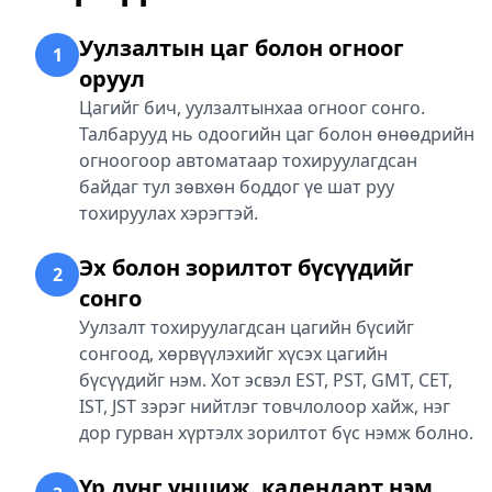
Уулзалтын цаг болон огноог
1
оруул
Цагийг бич, уулзалтынхаа огноог сонго.
Талбарууд нь одоогийн цаг болон өнөөдрийн
огноогоор автоматаар тохируулагдсан
байдаг тул зөвхөн боддог үе шат руу
тохируулах хэрэгтэй.
Эх болон зорилтот бүсүүдийг
2
сонго
Уулзалт тохируулагдсан цагийн бүсийг
сонгоод, хөрвүүлэхийг хүсэх цагийн
бүсүүдийг нэм. Хот эсвэл EST, PST, GMT, CET,
IST, JST зэрэг нийтлэг товчлолоор хайж, нэг
дор гурван хүртэлх зорилтот бүс нэмж болно.
Үр дүнг уншиж, календарт нэм