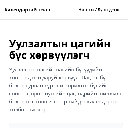
Календартай текст
Нэвтрэх / Бүртгүүлэх
Уулзалтын цагийн
бүс хөрвүүлэгч
Уулзалтын цагийг цагийн бүсүүдийн
хооронд нэн даруй хөрвүүл. Цаг, эх бүс
болон гурван хүртэлх зорилтот бүсийг
сонгоод орон нутгийн цаг, өдрийн шилжилт
болон нэг товшилтоор хийдэг календарын
холбоосыг хар.