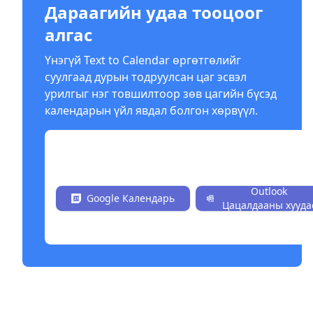
Дараагийн удаа тооцоог
алгас
Үнэгүй Text to Calendar өргөтгөлийг
суулгаад дурын тодруулсан цаг эсвэл
урилгыг нэг товшилтоор зөв цагийн бүсэд
календарын үйл явдал болгон хөрвүүл.
Татаж авах (Install Now) Үнэтэй
Outlook
Google Календарь
Цацалдааны хууда