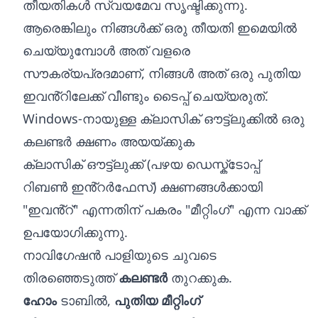
തീയതികൾ സ്വയമേവ സൃഷ്ടിക്കുന്നു.
ആരെങ്കിലും നിങ്ങൾക്ക് ഒരു തീയതി ഇമെയിൽ
ചെയ്യുമ്പോൾ അത് വളരെ
സൗകര്യപ്രദമാണ്, നിങ്ങൾ അത് ഒരു പുതിയ
ഇവൻ്റിലേക്ക് വീണ്ടും ടൈപ്പ് ചെയ്യരുത്.
Windows-നായുള്ള ക്ലാസിക് ഔട്ട്‌ലുക്കിൽ ഒരു
കലണ്ടർ ക്ഷണം അയയ്‌ക്കുക
ക്ലാസിക് ഔട്ട്ലുക്ക് (പഴയ ഡെസ്ക്ടോപ്പ്
റിബൺ ഇൻ്റർഫേസ്) ക്ഷണങ്ങൾക്കായി
"ഇവൻ്റ്" എന്നതിന് പകരം "മീറ്റിംഗ്" എന്ന വാക്ക്
ഉപയോഗിക്കുന്നു.
നാവിഗേഷൻ പാളിയുടെ ചുവടെ
തിരഞ്ഞെടുത്ത്
കലണ്ടർ
തുറക്കുക.
ഹോം
ടാബിൽ,
പുതിയ മീറ്റിംഗ്