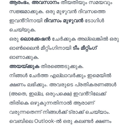
ആരംഭം
,
അവസാനം
തീയതിയും സമയവും
സജ്ജമാക്കുക. ഒരു മുഴുവൻ ദിവസത്തെ
ഇവൻ്റിനായി
ദിവസം മുഴുവൻ
ടോഗിൾ
ചെയ്യുക.
ഒരു
ലൊക്കേഷൻ
ചേർക്കുക അല്ലെങ്കിൽ ഒരു
ഓൺലൈൻ മീറ്റിംഗിനായി
ടീം മീറ്റിംഗ്
ഓണാക്കുക.
അയയ്‌ക്കുക
തിരഞ്ഞെടുക്കുക.
നിങ്ങൾ ചേർത്ത എല്ലാവർക്കും ഇമെയിൽ
ക്ഷണം ലഭിക്കും. അവരുടെ പ്രതികരണങ്ങൾ
(അതെ, ഇല്ല, ഒരുപക്ഷെ) ഇവൻ്റിലേക്ക്
തിരികെ ഒഴുകുന്നതിനാൽ ആരാണ്
വരുന്നതെന്ന് നിങ്ങൾക്ക് ട്രാക്ക് ചെയ്യാം.
വെബിലെ Outlook-ൽ ഒരു കലണ്ടർ ക്ഷണം