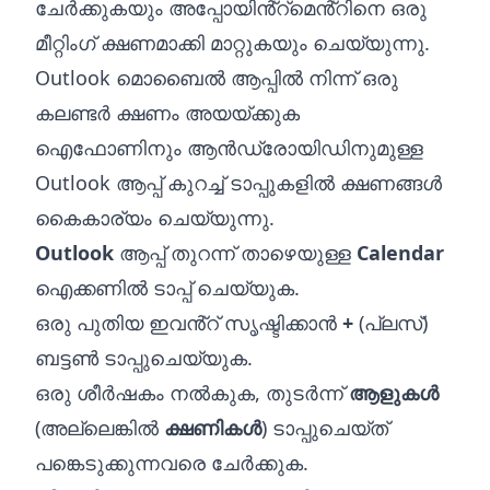
ചേർക്കുകയും അപ്പോയിൻ്റ്‌മെൻ്റിനെ ഒരു
മീറ്റിംഗ് ക്ഷണമാക്കി മാറ്റുകയും ചെയ്യുന്നു.
Outlook മൊബൈൽ ആപ്പിൽ നിന്ന് ഒരു
കലണ്ടർ ക്ഷണം അയയ്‌ക്കുക
ഐഫോണിനും ആൻഡ്രോയിഡിനുമുള്ള
Outlook ആപ്പ് കുറച്ച് ടാപ്പുകളിൽ ക്ഷണങ്ങൾ
കൈകാര്യം ചെയ്യുന്നു.
Outlook
ആപ്പ് തുറന്ന് താഴെയുള്ള
Calendar
ഐക്കണിൽ ടാപ്പ് ചെയ്യുക.
ഒരു പുതിയ ഇവൻ്റ് സൃഷ്ടിക്കാൻ
+
(പ്ലസ്)
ബട്ടൺ ടാപ്പുചെയ്യുക.
ഒരു ശീർഷകം നൽകുക, തുടർന്ന്
ആളുകൾ
(അല്ലെങ്കിൽ
ക്ഷണികൾ
) ടാപ്പുചെയ്‌ത്
പങ്കെടുക്കുന്നവരെ ചേർക്കുക.