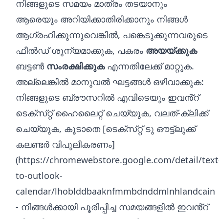
നിങ്ങളുടെ സമയം മാത്രം തടയാനും
ആരെയും അറിയിക്കാതിരിക്കാനും നിങ്ങൾ
ആഗ്രഹിക്കുന്നുവെങ്കിൽ, പങ്കെടുക്കുന്നവരുടെ
ഫീൽഡ് ശൂന്യമാക്കുക, പകരം
അയയ്‌ക്കുക
ബട്ടൺ
സംരക്ഷിക്കുക
എന്നതിലേക്ക് മാറ്റുക.
അല്ലെങ്കിൽ മാനുവൽ ഘട്ടങ്ങൾ ഒഴിവാക്കുക:
നിങ്ങളുടെ ബ്രൗസറിൽ എവിടെയും ഇവൻ്റ്
ടെക്‌സ്‌റ്റ് ഹൈലൈറ്റ് ചെയ്യുക, വലത്-ക്ലിക്ക്
ചെയ്യുക, കൂടാതെ [ടെക്‌സ്‌റ്റ് ടു ഔട്ട്‌ലുക്ക്
കലണ്ടർ വിപുലീകരണം]
(
https://chromewebstore.google.com/detail/text
to-outlook-
calendar/lhoblddbaaknfmmbdnddmlnhlandcain
- നിങ്ങൾക്കായി പൂരിപ്പിച്ച സമയങ്ങളിൽ ഇവൻ്റ്