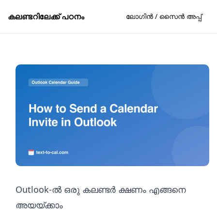
കലണ്ടറിലേക്ക് പഠനം
ലോഗിൻ / സൈൻ അപ്പ്
Outlook-ൽ ഒരു കലണ്ടർ ക്ഷണം എങ്ങനെ
അയയ്ക്കാം