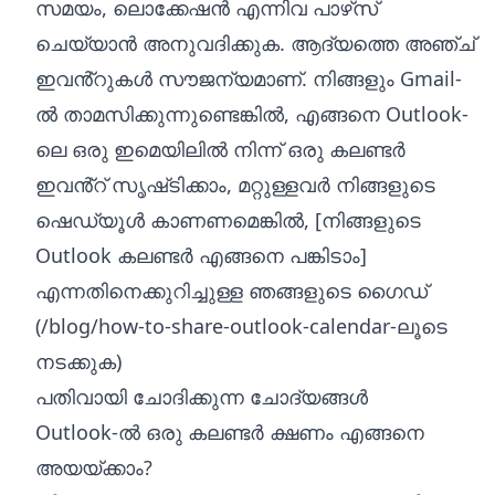
സമയം, ലൊക്കേഷൻ എന്നിവ പാഴ്‌സ്
ചെയ്യാൻ അനുവദിക്കുക. ആദ്യത്തെ അഞ്ച്
ഇവൻ്റുകൾ സൗജന്യമാണ്. നിങ്ങളും Gmail-
ൽ താമസിക്കുന്നുണ്ടെങ്കിൽ, എങ്ങനെ
Outlook-
ലെ ഒരു ഇമെയിലിൽ നിന്ന് ഒരു കലണ്ടർ
ഇവൻ്റ് സൃഷ്‌ടിക്കാം
, മറ്റുള്ളവർ നിങ്ങളുടെ
ഷെഡ്യൂൾ കാണണമെങ്കിൽ, [നിങ്ങളുടെ
Outlook കലണ്ടർ എങ്ങനെ പങ്കിടാം]
എന്നതിനെക്കുറിച്ചുള്ള ഞങ്ങളുടെ ഗൈഡ്
(/blog/how-to-share-outlook-calendar-ലൂടെ
നടക്കുക)
പതിവായി ചോദിക്കുന്ന ചോദ്യങ്ങൾ
Outlook-ൽ ഒരു കലണ്ടർ ക്ഷണം എങ്ങനെ
അയയ്ക്കാം?