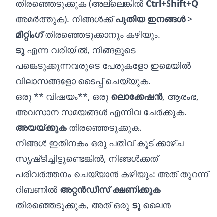
തിരഞ്ഞെടുക്കുക (അല്ലെങ്കിൽ
Ctrl+Shift+Q
അമർത്തുക). നിങ്ങൾക്ക്
പുതിയ ഇനങ്ങൾ
>
മീറ്റിംഗ്
തിരഞ്ഞെടുക്കാനും കഴിയും.
ടു
എന്ന വരിയിൽ, നിങ്ങളുടെ
പങ്കെടുക്കുന്നവരുടെ പേരുകളോ ഇമെയിൽ
വിലാസങ്ങളോ ടൈപ്പ് ചെയ്യുക.
ഒരു ** വിഷയം**, ഒരു
ലൊക്കേഷൻ
, ആരംഭ,
അവസാന സമയങ്ങൾ എന്നിവ ചേർക്കുക.
അയയ്‌ക്കുക
തിരഞ്ഞെടുക്കുക.
നിങ്ങൾ ഇതിനകം ഒരു പതിവ് കൂടിക്കാഴ്‌ച
സൃഷ്‌ടിച്ചിട്ടുണ്ടെങ്കിൽ, നിങ്ങൾക്കത്
പരിവർത്തനം ചെയ്യാൻ കഴിയും: അത് തുറന്ന്
റിബണിൽ
അറ്റൻഡീസ് ക്ഷണിക്കുക
തിരഞ്ഞെടുക്കുക, അത് ഒരു
ടു
ലൈൻ