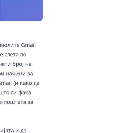
зволите Gmail
е слета во
нети број на
ри начини за
mail (и како да
 што ги фаќа
е-поштата за
ијата и да