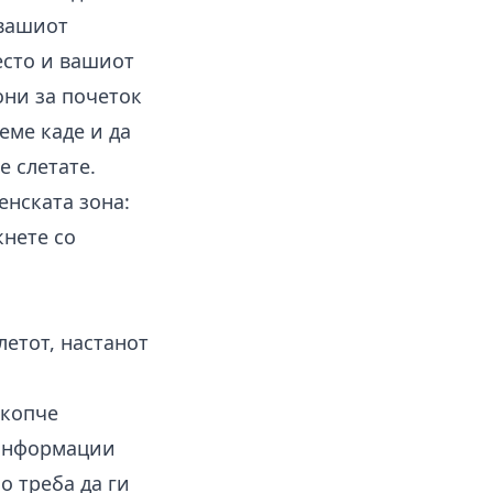
 вашиот
место и вашиот
они за почеток
еме каде и да
е слетате.
енската зона:
кнете со
летот, настанот
 копче
 информации
о треба да ги