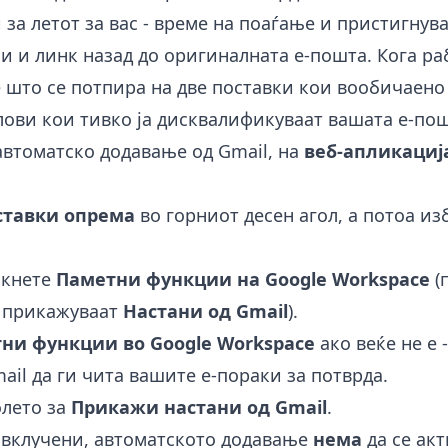
 за летот за вас - време на поаѓање и пристигнува
и и линк назад до оригиналната е-пошта. Кога р
 што се потпира на две поставки кои вообичаено 
лови кои тивко ја дисквалификуваат вашата е-пош
автоматско додавање од Gmail, на
веб-апликациј
ставки опрема
во горниот десен агол, а потоа из
икнете
Паметни функции на Google Workspace
(
 прикажуваат
Настани од Gmail
).
ни функции во Google Workspace
ако веќе не е 
ail да ги чита вашите е-пораки за потврда.
олето за
Прикажи настани од Gmail
.
е вклучени, автоматското додавање
нема
да се ак