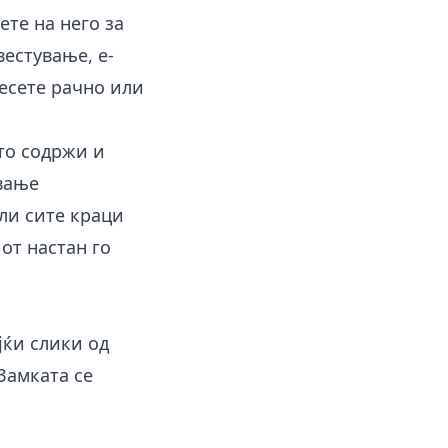
ете на него за
естување, е-
несете рачно или
то содржи и
авање
али сите краци
от настан го
јќи слики од
Замката се