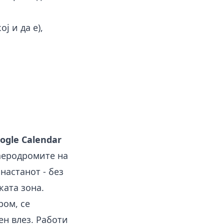
ј и да е),
oogle Calendar
 аеродромите на
настанот - без
ката зона.
ром, се
ен влез. Работи