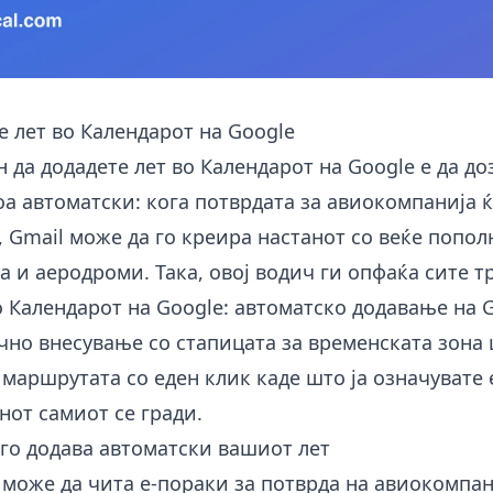
е лет во Календарот на Google
 да додадете лет во Календарот на Google е да до
оа автоматски: кога потврдата за авиокомпанија ќ
 Gmail може да го креира настанот со веќе попол
 и аеродроми. Така, овој водич ги опфаќа сите т
 Календарот на Google: автоматско додавање на G
ачно внесување со стапицата за временската зона
 маршрутата со еден клик каде што ја означувате 
нот самиот се гради.
 го додава автоматски вашиот лет
 може да чита е-пораки за потврда на авиокомпан