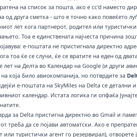
ратена на список за пошта, ако е cc'd наместо дир
а од друга сметка - што е точно како повеќето лу
ниот лет кога партнерот, родител или туристички
вањето. Тоа е единствената најчеста причина зош
ојавува: е-поштата не пристигнала директно адр
ога тоа ќе се случи, ќе се вратите на еден од дват
е лет на Делта во Календар на Google (и други ав
 на која било авиокомпанија, но потврдите за
Del
ејќи е-поштата на SkyMiles на Delta се детални и
нивниот календар. Истата логика ги опфаќа Јунајт
анатите.
врда за Delta пристигна директно во Gmail и пам
тот треба да се појави автоматски. Ако е препрате
 или туристички агент го резервирал), отворете 