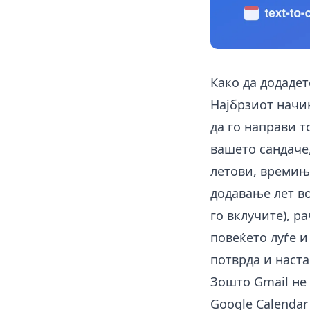
Како да додадет
Најбрзиот начин
да го направи т
вашето сандаче,
летови, времиња
додавање лет во
го вклучите), р
повеќето луѓе и
потврда и наста
Зошто Gmail не
Google Calendar