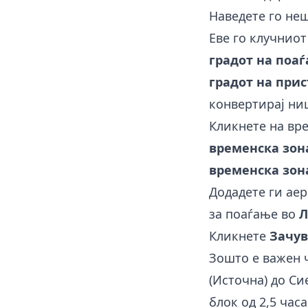
Наведете го неш
Еве го клучниот
градот на поа
градот на при
конвертирај ни
Кликнете на вр
временска зон
временска зон
Додадете ги ае
за поаѓање во
Л
Кликнете
Зачув
Зошто е важен ч
(Источна) до Си
блок од 2,5 часа