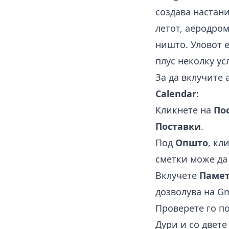
создава настани
летот, аеродром
ништо. Уловот е
плус неколку ус
За да вклучите 
Calendar
:
Кликнете на
По
Поставки
.
Под
Општо
, кл
сметки може да
Вклучете
Памет
дозволува на Gm
Проверете го п
Дури и со двет