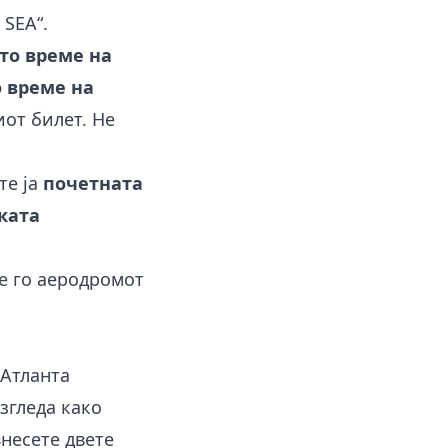
 SEA“.
то време на
 време на
иот билет. Не
те ја
почетната
ката
е го аеродромот
 Атланта
изгледа како
внесете двете