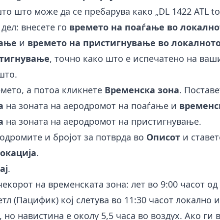
то што може да се пребарува како „DL 1422 ATL to
 дел: внесете го
времето на поаѓање во локално
ѓање
и
времето на пристигнување во локалното
стигнување
, точно како што е испечатено на ваш
што.
емето, а потоа кликнете
Временска зона
. Поставе
а
на зоната на аеродромот на поаѓање и
временс
а
на зоната на аеродромот на пристигнување.
родромите и бројот за потврда во
Описот
и ставет
окација
.
ај
.
екорот на временската зона: лет во 9:00 часот од
етл (Пацифик) кој слетува во 11:30 часот локално 
, но навистина е околу 5,5 часа во воздух. Ако ги 