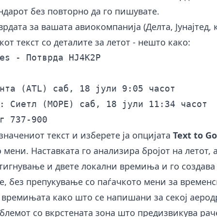
ндарот без повторно да го пишувате.
рдата за вашата авиокомпанија (Делта, Јунајтед, ко
кот текст со деталите за летот - нешто како:
es - Потврда HJ4K2P

нта (ATL) саб, 18 јули 9:05 часот

: Сиетл (МОРЕ) саб, 18 јули 11:34 часот

значениот текст и изберете ја опцијата
Text to G
 мени. Наставката го анализира бројот на летот,
игнување и двете локални времиња и го создава 
, без препукување со паѓачкото мени за временс
 времињата како што се напишани за секој аерод
блемот со вкрстената зона што предизвикува рач