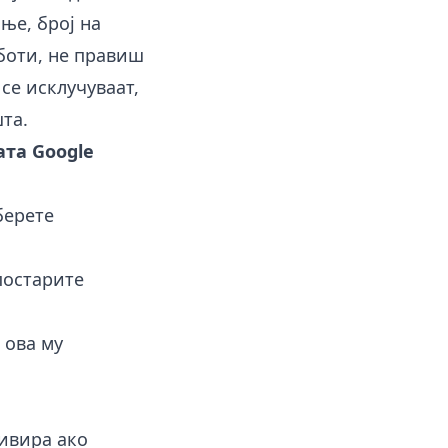
ње, број на
аботи, не правиш
се исклучуваат,
та.
ата Google
берете
постарите
- ова му
тивира ако