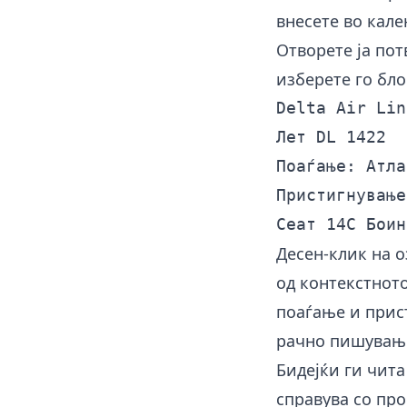
внесете во кале
Отворете ја потв
изберете го бло
Delta Air Lin
Лет DL 1422

Поаѓање: Атла
Пристигнување
Десен-клик на о
од контекстното
поаѓање и прист
рачно пишување
Бидејќи ги чита
справува со про