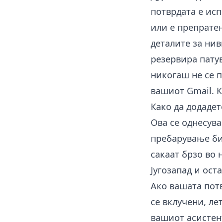
потврдата е исп
или е препратен
деталите за нив
резервира пату
никогаш не се п
вашиот Gmail. К
Како да додадет
Ова се однесува
пребарување бид
сакаат брзо во 
Југозапад и ост
Ако вашата пот
се вклучени, ле
вашиот асистент