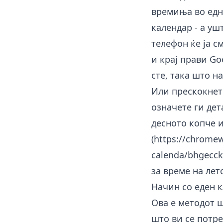
времиња во едн
календар - а уш
телефон ќе ја 
и крај прави Go
сте, така што н
Или прескокнет
означете ги дет
десното копче и
(
https://chromew
calenda/bhgecck
за време на лет
Начин со еден к
Ова е методот 
што ви се потре