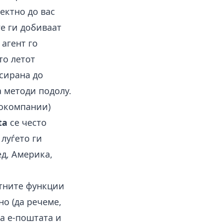
ектно до вас
ѓе ги добиваат
 агент го
то летот
есирана до
а методи подолу.
иокомпании)
ta
се често
 луѓето ги
ед, Америка,
етните функции
но (да речеме,
ја е-поштата и