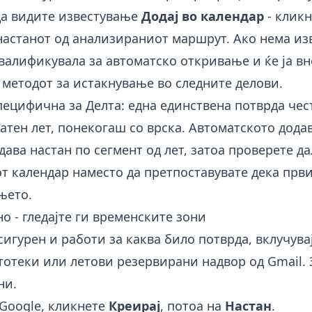
да видите известување
Додај во календар
- кликн
настанот од анализираниот маршрут. Ако нема изв
валификувала за автоматско откривање и ќе ја в
 методот за истакнување во следните делови.
пецифична за Делта: една единствена потврда чес
атен лет, понекогаш со врска. Автоматското дод
ава настан по сегмент од лет, затоа проверете д
т календар наместо да претпоставувате дека први
њето.
но - гледајте ги временските зони
сигурен и работи за каква било потврда, вклучува
тотеки или летови резервирани надвор од Gmail. 
ни.
 Google, кликнете
Креирај
, потоа на
Настан
.