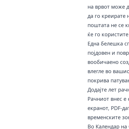
на врвот може 
да го креирате 
поштата не се к
ќе го користите
Една белешка с
појдовен и повр
вообичаено созд
влегле во вашио
покрива патува
Додајте лет рач
Рачниот внес е 
екранот, PDF-да
временските зо
Во Календар на