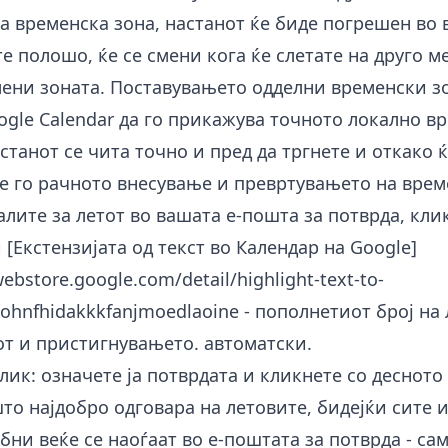
а временска зона, настанот ќе биде погрешен во
те полошо, ќе се смени кога ќе слетате на друго 
смени зоната. Поставувањето одделни временски з
ogle Calendar да го прикажува точното локално вр
астанот се чита точно и пред да тргнете и откако ќ
е го рачното внесување и превртувањето на врем
алите за летот во вашата е-пошта за потврда, кли
 [Екстензијата од текст во Календар на Google]
ebstore.google.com/detail/highlight-text-to-
ohnfhidakkkfanjmoedlaoine
- пополнетиот број на 
от и пристигнувањето. автоматски.
лик: означете ја потврдата и кликнете со десното
што најдобро одговара на летовите, бидејќи сите
бни веќе се наоѓаат во е-поштата за потврда - сам