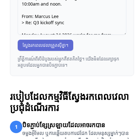
ស្វែងរកពេលវេលាត្រួតស៊ីគ្នា។
ព្រឹត្តិការណ៍ពីរបីដំបូងរបស់អ្នកគឺឥតគិតថ្លៃ។ យើងមិនដែលរក្សាទុក
អត្ថបទដែលអ្នកបានបិទភ្ជាប់ទេ។
របៀបដែលកម្មវិធីស្វែងរកពេលវេលា
ប្រជុំដំណើរការ
បិទភ្ជាប់ខ្សែស្រឡាយដែលអាចរកបាន
1
ចម្លងអ៊ីមែល ឬការឆ្លើយតបការជជែក ដែលមនុស្សម្នាក់ៗបាន