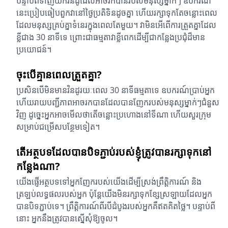
បន្ទាប់ពីទាញយកវិនដូដែលអាចរកបានរបស់មនុស្សម្នាក់ៗ ឧបករណ៍
នេះប្រៀបធៀបពួកវានៅថ្ងៃប្រតិទិនដូចគ្នា ហើយរក្សាទុកតែចន្លោះពេល
ដែលមនុស្សគ្រប់គ្នាទំនេរក្នុងពេលតែមួយ។ វា​មិន​អើពើ​ការ​ត្រួតគ្នា​ដែល​
ខ្លី​ជាង 30 នាទី​ទេ ព្រោះ​ជា​ធម្មតា​វា​ខ្លី​ពេក​ដើម្បី​ជា​កន្លែង​ប្រជុំ​ដ៏​មាន​
ប្រយោជន៍។
ចុះ​បើ​គ្មាន​ពេល​ត្រួត​គ្នា?
ប្រសិនបើមិនមានវិនដូរយៈពេល 30 នាទីធម្មតាទេ ឧបករណ៍ប្រាប់អ្នក
ហើយរាយបញ្ជីភាពអាចរកបានដែលបានញែករបស់មនុស្សម្នាក់ៗជំនួស
វិញ ដូច្នេះអ្នកអាចមើលថាតើចន្លោះប្រហោងនៅទីណា ហើយសួរក្រុម
សម្រាប់ជម្រើសបន្ថែមទៀត។
តើអត្ថបទដែលបានបិទភ្ជាប់របស់ខ្ញុំត្រូវបានរក្សាទុកនៅ
កន្លែងណា?
យើងផ្ញើអត្ថបទទៅអ្នកញែករបស់យើងដើម្បីស្រង់ព្រឹត្តិការណ៍ និង
ត្រឡប់លទ្ធផលរបស់អ្នក ប៉ុន្តែយើងមិនរក្សាទុកខ្សែស្រឡាយដែលអ្នក
បានបិទភ្ជាប់ទេ។ ព្រឹត្តិការណ៍ពីរបីដំបូងរបស់អ្នកគឺឥតគិតថ្លៃ។ បន្ទាប់ពី
នោះ អ្នកនឹងត្រូវបានស្នើសុំឱ្យចូល។