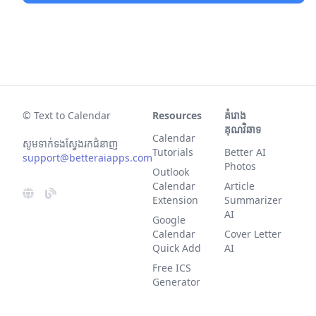
© Text to Calendar
Resources
គំរោង
គុណវិឆាទ
Calendar
សូម​ទាក់​ទង​ស្វែង​រក​ជំនាញ​
Tutorials
Better AI
support@betteraiapps.com
Photos
Outlook
Calendar
Article
Extension
Summarizer
AI
Google
Calendar
Cover Letter
Quick Add
AI
Free ICS
Generator