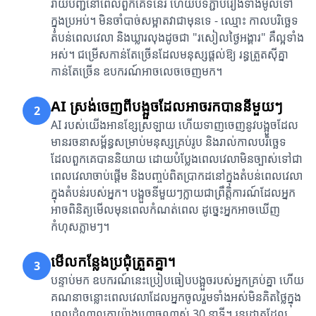
រាយបញ្ជីនៅពេលពួកគេទំនេរ ហើយបិទភ្ជាប់រឿងទាំងមូលទៅ
ក្នុងប្រអប់។ មិនចាំបាច់សម្អាតវាជាមុនទេ - ឈ្មោះ កាលបរិច្ឆេទ
តំបន់ពេលវេលា និងឃ្លារលុងដូចជា "រសៀលថ្ងៃអង្គារ" គឺល្អទាំង
អស់។ ជម្រើសកាន់តែច្រើនដែលមនុស្សផ្តល់ឱ្យ រន្ធត្រួតស៊ីគ្នា
កាន់តែច្រើន ឧបករណ៍អាចលេចចេញមក។
AI ស្រង់ចេញពីបង្អួចដែលអាចរកបាននីមួយៗ
2
AI របស់យើងអានខ្សែស្រឡាយ ហើយទាញចេញនូវបង្អួចដែល
មានរចនាសម្ព័ន្ធសម្រាប់មនុស្សគ្រប់រូប និងរាល់កាលបរិច្ឆេទ
ដែលពួកគេបាននិយាយ ដោយបំប្លែងពេលវេលាមិនច្បាស់ទៅជា
ពេលវេលាចាប់ផ្តើម និងបញ្ចប់ពិតប្រាកដនៅក្នុងតំបន់ពេលវេលា
ក្នុងតំបន់របស់អ្នក។ បង្អួចនីមួយៗក្លាយជាព្រឹត្តិការណ៍ដែលអ្នក
អាចពិនិត្យមើលមុនពេលកំណត់ពេល ដូច្នេះអ្នកអាចឃើញ
កំហុសភ្លាមៗ។
មើលកន្លែងប្រជុំត្រួតគ្នា។
3
បន្ទាប់មក ឧបករណ៍នេះប្រៀបធៀបបង្អួចរបស់អ្នកគ្រប់គ្នា ហើយ
គណនាចន្លោះពេលវេលាដែលអ្នកចូលរួមទាំងអស់មិនគិតថ្លៃក្នុង
ពេលដំណាលគ្នាយ៉ាងហោចណាស់ 30 នាទី។ រន្ធដោតដែល