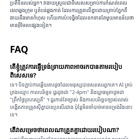
ប្រតិទិន​របស់​អ្នក។ វាងាយស្រួលជាពិសេសសម្រាប់ការកំណត់ពេល
វេលាឆ្លងក្រុម ឬតំបន់ឆ្លងកាត់ ដែលការត្រួតលើគ្នាដោយគ្រាប់ភ្នែកគឺ
ងាយនឹងមានកំហុស ហើយការប៉ះទង្គិចដែលខកខានតែមួយមានន័យថា
មានអ៊ីមែលផ្សេងទៀត។
FAQ
តើខ្ញុំត្រូវការធ្វើទ្រង់ទ្រាយភាពអាចរកបានតាមរបៀប
ពិសេសទេ?
ទេ។ បិទភ្ជាប់ការឆ្លើយតបដូចដែលមនុស្សបានសរសេរពួកគេ។ AI គ្រប់
គ្រងឈ្មោះ កាលបរិច្ឆេទ ជួរដូចជា "2-4pm" និងឃ្លាធម្មតាដូចជា
"ព្រឹកថ្ងៃព្រហស្បតិ៍" ។ ជួរកាន់តែច្បាស់ និងកាលបរិច្ឆេទច្បាស់លាស់
បង្កើតភាពត្រួតស៊ីគ្នាបានប្រសើរជាង ប៉ុន្តែមិនចាំបាច់មានទម្រង់រឹងនោះ
ទេ។
តើ​វា​សម្រេច​ថា​ពេល​ណា​ត្រួត​គ្នា​ដោយ​របៀប​ណា?