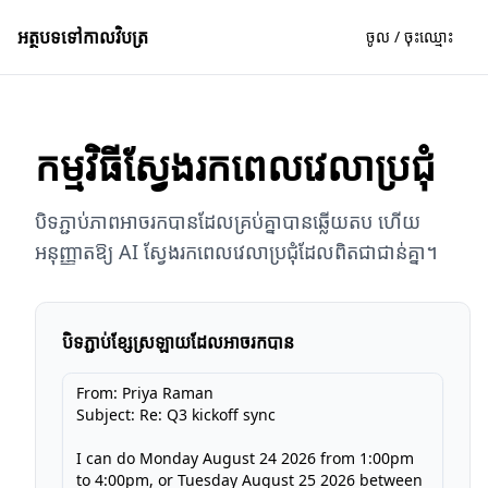
អត្ថបទ​ទៅ​កាលវិបត្រ
ចូល / ចុះ​ឈ្មោះ
កម្មវិធីស្វែងរកពេលវេលាប្រជុំ
បិទភ្ជាប់ភាពអាចរកបានដែលគ្រប់គ្នាបានឆ្លើយតប ហើយ
អនុញ្ញាតឱ្យ AI ស្វែងរកពេលវេលាប្រជុំដែលពិតជាជាន់គ្នា។
បិទភ្ជាប់ខ្សែស្រឡាយដែលអាចរកបាន