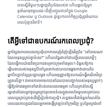
បានស្នើនីមួយៗបង្ហាញពីប្រវែងរបស់វា ហើយផ្តល់ឱ្យអ្នក
នូវតំណចុចមួយដង ដើម្បីបញ្ចូលវាទៅក្នុង Google
Calendar ឬ Outlook ដូច្នេះការកក់កិច្ចប្រជុំត្រូវចំណាយ
ពេលប៉ុន្មានវិនាទី។
តើ​អ្វី​ទៅ​ជា​ឧបករណ៍​រក​ពេល​ប្រជុំ?
អ្នកស្វែងរកពេលវេលាប្រជុំយកភាពរញ៉េរញ៉ៃឡើងវិញនៃ "នៅពេលណា
ដែលមនុស្សគ្រប់គ្នាទំនេរ?" ហើយបង្វែរវាទៅជាបញ្ជីពេលវេលាខ្លីៗ
ដែលធ្វើការយ៉ាងពិតប្រាកដសម្រាប់ក្រុមទាំងមូល។ ជំនួសឱ្យការ
ឆ្លើយតបរបស់មនុស្សបីទៅបួននាក់ដោយយោងឆ្លងកាត់ដោយដៃ
អ្នកបិទភ្ជាប់ខ្សែស្រឡាយម្តង ហើយអនុញ្ញាតឱ្យឧបករណ៍ធ្វើគណិតវិទ្យា
ត្រួតលើគ្នា។ វាអានភាពអាចរកបានដែលបានបញ្ជាក់របស់មនុស្សម្នាក់ៗ
ធ្វើឱ្យម៉ោងធម្មតាទៅជាតំបន់ពេលវេលាធម្មតា ហើយគ្រាន់តែស្នើ
រន្ធដោតដែលអ្នកចូលរួមគ្រប់រូបមានទំនេរក្នុងពេលតែមួយសម្រាប់រយៈ
ពេលយូរគ្រប់គ្រាន់ដើម្បីរៀបចំការប្រជុំ។ លទ្ធផល​គឺ​ជា​ចំនួន​កំណត់​នៃ​
ពេលវេលា​បេក្ខជន​ដែល​អ្នក​អាច​ផ្ញើ​ត្រឡប់​ទៅ​ក្រុម​វិញ ឬ​បន្ថែម​ត្រង់​ទៅ​