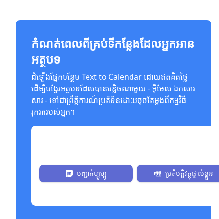
កំណត់ពេលពីគ្រប់ទីកន្លែងដែលអ្នកអាន
អត្ថបទ
ដំឡើងផ្នែកបន្ថែម Text to Calendar ដោយឥតគិតថ្លៃ
ដើម្បីបង្វែរអត្ថបទដែលបានបន្លិចណាមួយ - អ៊ីមែល ឯកសារ
សារ - ទៅជាព្រឹត្តិការណ៍ប្រតិទិនដោយចុចតែម្តងពីកម្មវិធី
រុករករបស់អ្នក។
ដំឡ Install ឥឡូវនាំមើលឥឡេស្រាៈដោយ្វ៉េរាៈ
បញ្ជាក់​ហ្គូហ្គូ
ប្រតិបត្តិវត្ថុផ្ទាល់ខ្លួន