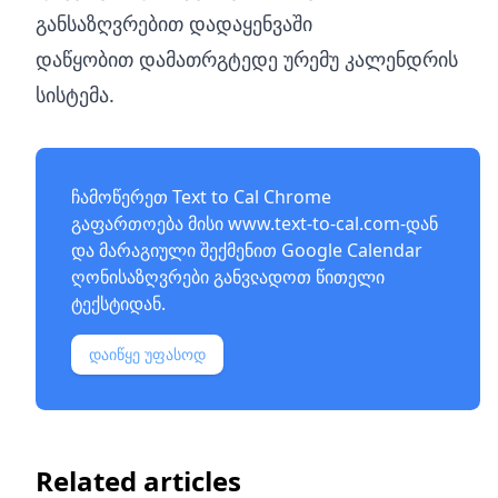
განსაზღვრებით დადაყენვაში
დაწყობით დამათრგტედე ურემუ კალენდრის
სისტემა.
ჩამოწერეთ Text to Cal Chrome
გაფართოება მისი
www.text-to-cal.com
-დან
და მარაგიული შექმენით Google Calendar
ღონისაზღვრები განვჺადოთ წითელი
ტექსტიდან.
დაიწყე უფასოდ
Related articles