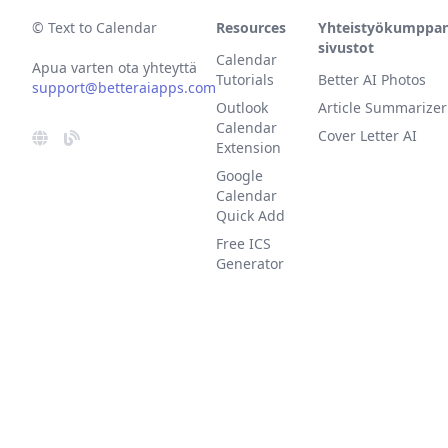
© Text to Calendar
Resources
Yhteistyökumppan
sivustot
Calendar
Apua varten ota yhteyttä
Tutorials
Better AI Photos
support@betteraiapps.com
Outlook
Article Summarizer
Calendar
Cover Letter AI
Extension
Google
Calendar
Quick Add
Free ICS
Generator