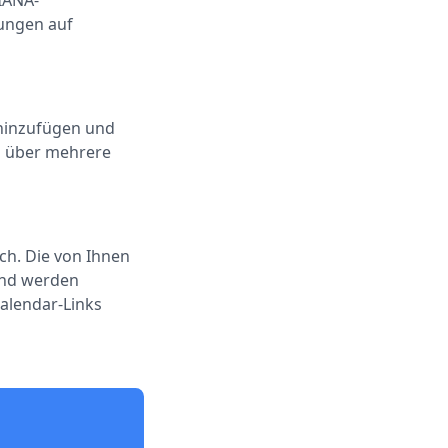
 IANA-
ungen auf
 hinzufügen und
ng über mehrere
rch. Die von Ihnen
und werden
alendar-Links