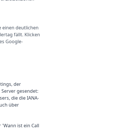
e einen deutlichen
rtag fällt. Klicken
tes Google-
tings, der
n Server gesendet:
ers, die die IANA-
auch über
 'Wann ist ein Call