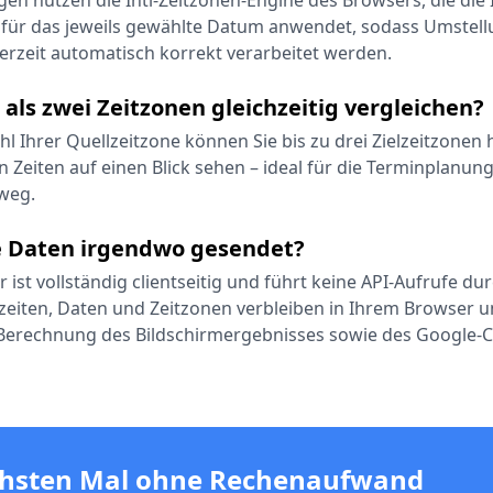
en nutzen die Intl-Zeitzonen-Engine des Browsers, die die
für das jeweils gewählte Datum anwendet, sodass Umstell
rzeit automatisch korrekt verarbeitet werden.
als zwei Zeitzonen gleichzeitig vergleichen?
hl Ihrer Quellzeitzone können Sie bis zu drei Zielzeitzonen
 Zeiten auf einen Blick sehen – ideal für die Terminplanu
weg.
 Daten irgendwo gesendet?
 ist vollständig clientseitig und führt keine API-Aufrufe du
eiten, Daten und Zeitzonen verbleiben in Ihrem Browser 
 Berechnung des Bildschirmergebnisses sowie des Google-C
hsten Mal ohne Rechenaufwand