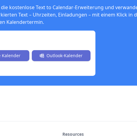
ie die kostenlose Text to Calendar-Erweiterung und verwande
kierten Text – Uhrzeiten, Einladungen – mit einem Klick in d
nen Kalendertermin.
los installieren.
 Kalender
Outlook-Kalender
Resources