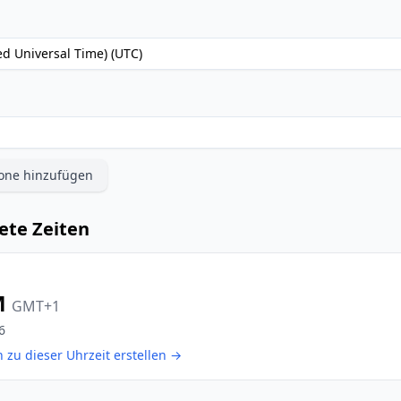
d Universal Time) (UTC)
zone hinzufügen
te Zeiten
M
GMT+1
6
 zu dieser Uhrzeit erstellen
→