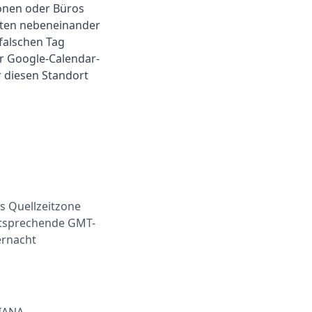
sonen oder Büros
ligten nebeneinander
 falschen Tag
r Google-Calendar-
r diesen Standort
ls Quellzeitzone
entsprechende GMT-
ernacht