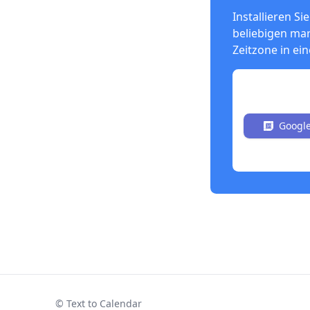
Installieren S
beliebigen mar
Zeitzone in ei
Jetzt kosten
Google
© Text to Calendar