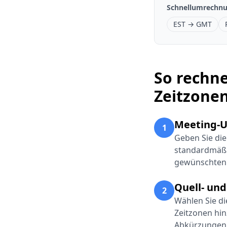
Schnellumrechn
EST → GMT
So rechne
Zeitzone
Meeting-U
1
Geben Sie die
standardmäßig
gewünschten
Quell- und
2
Wählen Sie di
Zeitzonen hin
Abkürzungen w