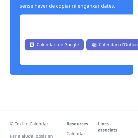
sense haver de copiar ni enganxar dates.
Instal·la ara de manera gratuïta
Calendari de Google
Calendari d'Outloo
© Text to Calendar
Resources
Llocs
associats
Calendar
Per a ajuda, posis en