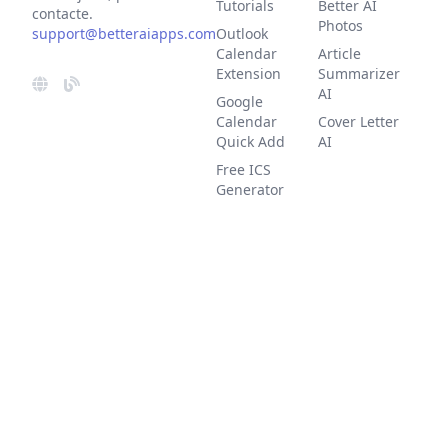
Tutorials
Better AI
contacte.
Photos
support@betteraiapps.com
Outlook
Calendar
Article
Extension
Summarizer
AI
Google
Calendar
Cover Letter
Quick Add
AI
Free ICS
Generator