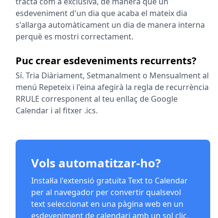
tracta com a exclusiva, de manera que un
esdeveniment d'un dia que acaba el mateix dia
s'allarga automàticament un dia de manera interna
perquè es mostri correctament.
Puc crear esdeveniments recurrents?
Sí. Tria Diàriament, Setmanalment o Mensualment al
menú Repeteix i l'eina afegirà la regla de recurrència
RRULE corresponent al teu enllaç de Google
Calendar i al fitxer .ics.
Vols automatitzar-ho?
Instal·la l'extensió gratuïta Text to Calendar
per al navegador per convertir qualsevol
text seleccionat en una pàgina web en un
esdeveniment de calendari amb un sol clic,