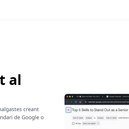
 al
malgastes creant
ndari de Google o