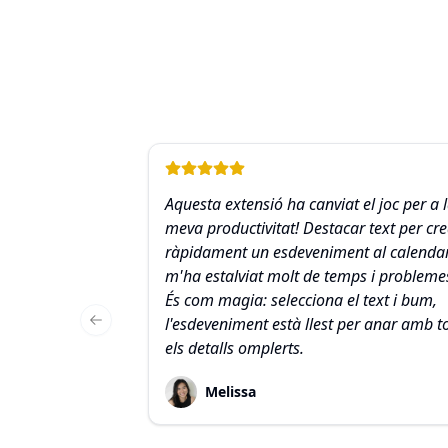
Aquesta extensió ha canviat el joc per a 
meva productivitat! Destacar text per cr
ràpidament un esdeveniment al calendar
m'ha estalviat molt de temps i probleme
És com magia: selecciona el text i bum,
l'esdeveniment està llest per anar amb t
Previous slide
els detalls omplerts.
Melissa