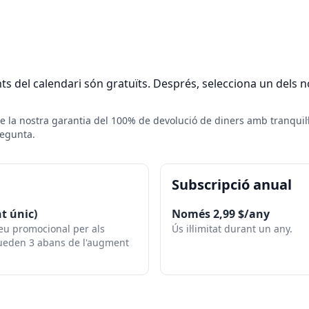
s del calendari són gratuïts. Després, selecciona un dels no
de la nostra garantia del 100% de devolució de diners amb tranquil·l
regunta.
Subscripció anual
t únic)
Només 2,99 $/any
Preu promocional per als
Ús il·limitat durant un any.
queden 3 abans de l'augment