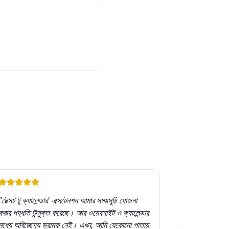
"টেক্সট টু ক্যালেন্ডার' এক্সটেনশন আমার সময়সূচি যোজনা
করার পদ্ধতি উন্মুক্ত করেছে। আর ওয়েবসাইট ও ক্যালেন্ডার
মধ্যে অবিচ্ছেদ্য ভ্রামক নেই। এখন, আমি যেকোনো পাতায়