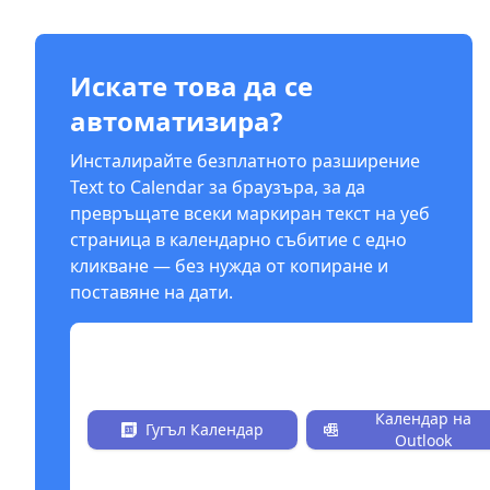
Искате това да се
автоматизира?
Инсталирайте безплатното разширение
Text to Calendar за браузъра, за да
превръщате всеки маркиран текст на уеб
страница в календарно събитие с едно
кликване — без нужда от копиране и
поставяне на дати.
Инсталирайте сега безплатно.
Календар на
Гугъл Календар
Outlook