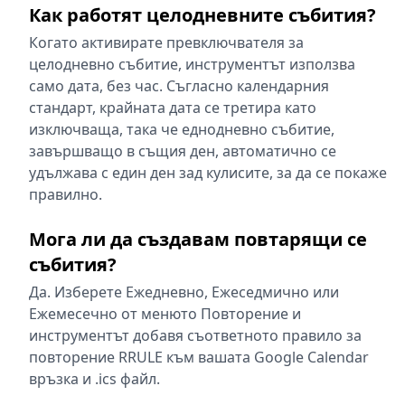
Как работят целодневните събития?
Когато активирате превключвателя за
целодневно събитие, инструментът използва
само дата, без час. Съгласно календарния
стандарт, крайната дата се третира като
изключваща, така че еднодневно събитие,
завършващо в същия ден, автоматично се
удължава с един ден зад кулисите, за да се покаже
правилно.
Мога ли да създавам повтарящи се
събития?
Да. Изберете Ежедневно, Ежеседмично или
Ежемесечно от менюто Повторение и
инструментът добавя съответното правило за
повторение RRULE към вашата Google Calendar
връзка и .ics файл.