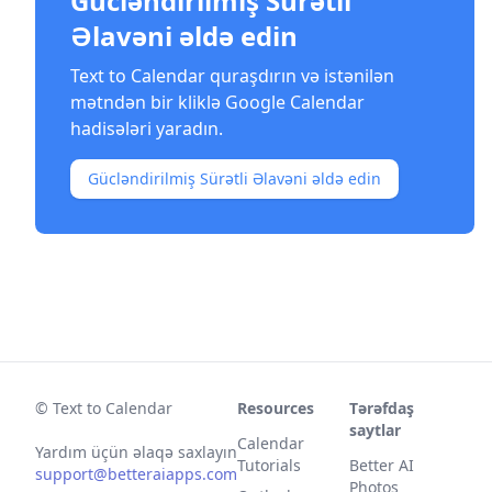
Gücləndirilmiş Sürətli
Əlavəni əldə edin
Text to Calendar quraşdırın və istənilən
mətndən bir kliklə Google Calendar
hadisələri yaradın.
Gücləndirilmiş Sürətli Əlavəni əldə edin
© Text to Calendar
Resources
Tərəfdaş
saytlar
Calendar
Yardım üçün əlaqə saxlayın
Tutorials
Better AI
support@betteraiapps.com
Photos