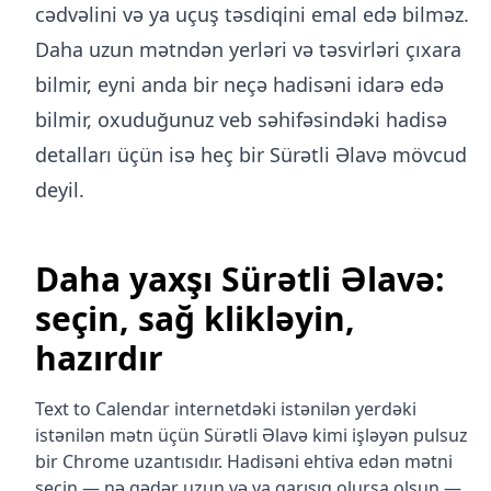
cədvəlini və ya uçuş təsdiqini emal edə bilməz.
Daha uzun mətndən yerləri və təsvirləri çıxara
bilmir, eyni anda bir neçə hadisəni idarə edə
bilmir, oxuduğunuz veb səhifəsindəki hadisə
detalları üçün isə heç bir Sürətli Əlavə mövcud
deyil.
Daha yaxşı Sürətli Əlavə:
seçin, sağ klikləyin,
hazırdır
Text to Calendar internetdəki istənilən yerdəki
istənilən mətn üçün Sürətli Əlavə kimi işləyən pulsuz
bir Chrome uzantısıdır. Hadisəni ehtiva edən mətni
seçin — nə qədər uzun və ya qarışıq olursa olsun —