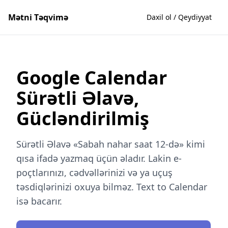
Mətni Təqvimə
Daxil ol / Qeydiyyat
Google Calendar
Sürətli Əlavə,
Gücləndirilmiş
Sürətli Əlavə «Sabah nahar saat 12-də» kimi
qısa ifadə yazmaq üçün əladır. Lakin e-
poçtlarınızı, cədvəllərinizi və ya uçuş
təsdiqlərinizi oxuya bilməz. Text to Calendar
isə bacarır.