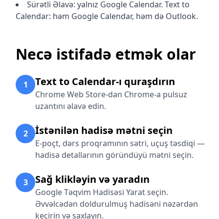
Sürətli Əlavə: yalnız Google Calendar. Text to
Calendar: həm Google Calendar, həm də Outlook.
Necə istifadə etmək olar
Text to Calendar-ı quraşdırın
1
Chrome Web Store-dan Chrome-a pulsuz
uzantını əlavə edin.
İstənilən hadisə mətni seçin
2
E-poçt, dərs proqramının sətri, uçuş təsdiqi —
hadisə detallarının göründüyü mətni seçin.
Sağ klikləyin və yaradın
3
Google Təqvim Hadisəsi Yarat seçin.
Əvvəlcədən doldurulmuş hadisəni nəzərdən
keçirin və saxlayın.