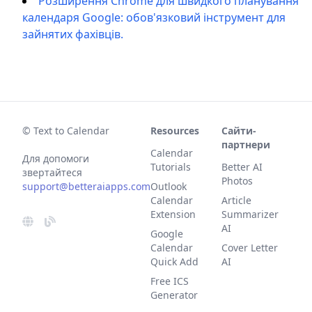
Розширення Chrome для швидкого планування
календаря Google: обов'язковий інструмент для
зайнятих фахівців.
© Text to Calendar
Resources
Сайти-
партнери
Calendar
Для допомоги
Tutorials
Better AI
звертайтеся
Photos
support@betteraiapps.com
Outlook
Calendar
Article
Extension
Summarizer
AI
Google
Calendar
Cover Letter
Quick Add
AI
Free ICS
Generator