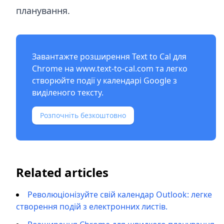
планування.
Завантажте розширення Text to Cal для
Chrome на
www.text-to-cal.com
та легко
створюйте події у календарі Google з
виділеного тексту.
Розпочніть безкоштовно
Related articles
Революціонізуйте свій календар Outlook: легке
створення подій з електронних листів.