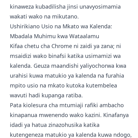
kinaweza kubadilisha jinsi unavyosimamia
wakati wako na mikutano.
Ushirikiano Usio na Mkato wa Kalenda:
Mbadala Muhimu kwa Wataalamu
Kifaa chetu cha Chrome ni zaidi ya zana; ni
msaidizi wako binafsi katika usimamizi wa
kalenda. Geuza maandishi yaliyochorwa kwa
urahisi kuwa matukio ya kalenda na furahia
mpito usio na mkato kutoka kutembelea
wavuti hadi kupanga ratiba.
Pata kiolesura cha mtumiaji rafiki ambacho
kinapanua mwenendo wako kazini. Kinafanya
idadi ya hatua zinazohusika katika
kutengeneza matukio ya kalenda kuwa ndogo,