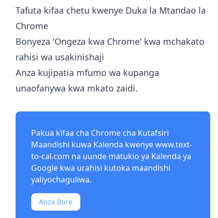
Tafuta kifaa chetu kwenye Duka la Mtandao la
Chrome
Bonyeza 'Ongeza kwa Chrome' kwa mchakato
rahisi wa usakinishaji
Anza kujipatia mfumo wa kupanga
unaofanywa kwa mkato zaidi.
Pakua kifaa cha Chrome cha Kutafsiri
Maandishi kuwa Kalenda kwenye
www.text-
to-cal.com
na uunde matukio ya Kalenda ya
Google kwa urahisi kutoka maandishi
yaliyochaguliwa.
Anza Bure