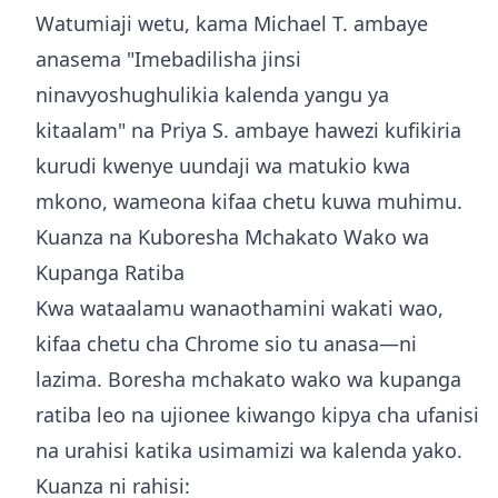
Watumiaji wetu, kama Michael T. ambaye
anasema "Imebadilisha jinsi
ninavyoshughulikia kalenda yangu ya
kitaalam" na Priya S. ambaye hawezi kufikiria
kurudi kwenye uundaji wa matukio kwa
mkono, wameona kifaa chetu kuwa muhimu.
Kuanza na Kuboresha Mchakato Wako wa
Kupanga Ratiba
Kwa wataalamu wanaothamini wakati wao,
kifaa chetu cha Chrome sio tu anasa—ni
lazima. Boresha mchakato wako wa kupanga
ratiba leo na ujionee kiwango kipya cha ufanisi
na urahisi katika usimamizi wa kalenda yako.
Kuanza ni rahisi: