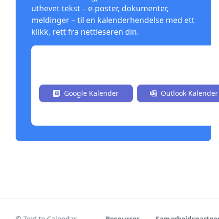
uthevet tekst – e-poster, dokumenter,
meldinger – til en kalenderhendelse med ett
klikk, rett fra nettleseren din.
Installer nå gratis
Google Kalender
Outlook Kalender
© Text to Calendar
Resources
Samarbeidspartner