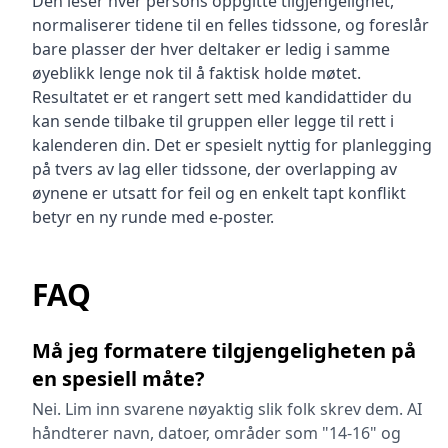
Den leser hver persons oppgitte tilgjengelighet,
normaliserer tidene til en felles tidssone, og foreslår
bare plasser der hver deltaker er ledig i samme
øyeblikk lenge nok til å faktisk holde møtet.
Resultatet er et rangert sett med kandidattider du
kan sende tilbake til gruppen eller legge til rett i
kalenderen din. Det er spesielt nyttig for planlegging
på tvers av lag eller tidssone, der overlapping av
øynene er utsatt for feil og en enkelt tapt konflikt
betyr en ny runde med e-poster.
FAQ
Må jeg formatere tilgjengeligheten på
en spesiell måte?
Nei. Lim inn svarene nøyaktig slik folk skrev dem. AI
håndterer navn, datoer, områder som "14-16" og