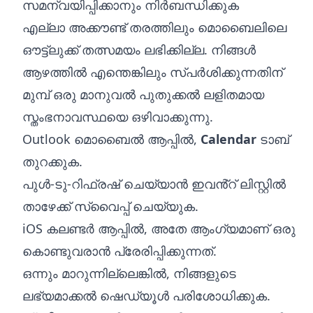
സമന്വയിപ്പിക്കാനും നിർബന്ധിക്കുക
എല്ലാ അക്കൗണ്ട് തരത്തിലും മൊബൈലിലെ
ഔട്ട്‌ലുക്ക് തത്സമയം ലഭിക്കില്ല. നിങ്ങൾ
ആഴത്തിൽ എന്തെങ്കിലും സ്പർശിക്കുന്നതിന്
മുമ്പ് ഒരു മാനുവൽ പുതുക്കൽ ലളിതമായ
സ്തംഭനാവസ്ഥയെ ഒഴിവാക്കുന്നു.
Outlook മൊബൈൽ ആപ്പിൽ,
Calendar
ടാബ്
തുറക്കുക.
പുൾ-ടു-റിഫ്രഷ് ചെയ്യാൻ ഇവൻ്റ് ലിസ്റ്റിൽ
താഴേക്ക് സ്വൈപ്പ് ചെയ്യുക.
iOS കലണ്ടർ ആപ്പിൽ, അതേ ആംഗ്യമാണ് ഒരു
കൊണ്ടുവരാൻ പ്രേരിപ്പിക്കുന്നത്.
ഒന്നും മാറുന്നില്ലെങ്കിൽ, നിങ്ങളുടെ
ലഭ്യമാക്കൽ ഷെഡ്യൂൾ പരിശോധിക്കുക.