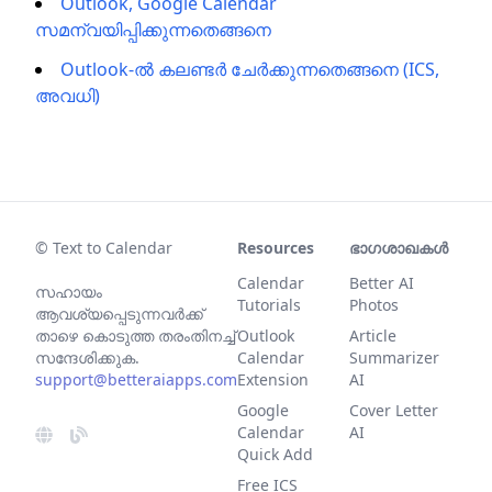
Outlook, Google Calendar
സമന്വയിപ്പിക്കുന്നതെങ്ങനെ
Outlook-ൽ കലണ്ടർ ചേർക്കുന്നതെങ്ങനെ (ICS,
അവധി)
© Text to Calendar
Resources
ഭാഗശാഖകൾ
Calendar
Better AI
സഹായം
Tutorials
Photos
ആവശ്യപ്പെടുന്നവര്‍ക്ക്
താഴെ കൊടുത്ത തരംതിനച്ച്
Outlook
Article
സന്ദേശിക്കുക.
Calendar
Summarizer
support@betteraiapps.com
Extension
AI
Google
Cover Letter
Calendar
AI
Quick Add
Free ICS