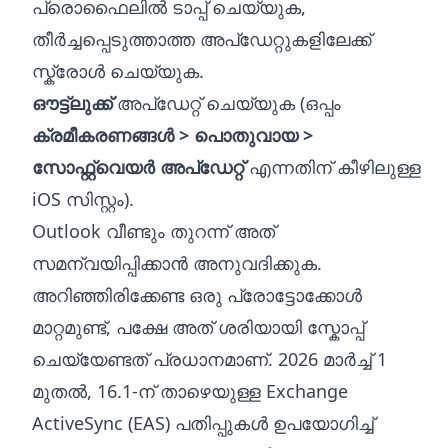
പ്രൊഫൈലിൽ ടാപ്പ് ചെയ്യുക,
തീർച്ചപ്പെടുത്താത്ത അപ്‌ഡേറ്റുകളിലേക്ക്
സ്ക്രോൾ ചെയ്യുക.
ഔട്ട്‌ലുക്ക്
അപ്‌ഡേറ്റ് ചെയ്യുക (ഒപ്പം
ക്രമീകരണങ്ങൾ > പൊതുവായ >
സോഫ്റ്റ്‌വെയർ അപ്‌ഡേറ്റ്
എന്നതിന് കീഴിലുള്ള
iOS സിസ്റ്റം).
Outlook വീണ്ടും തുറന്ന് അത്
സമന്വയിപ്പിക്കാൻ അനുവദിക്കുക.
അറിഞ്ഞിരിക്കേണ്ട ഒരു പ്രോട്ടോക്കോൾ
മാറ്റമുണ്ട്, പക്ഷേ അത് ശരിയായി സ്കോപ്പ്
ചെയ്യേണ്ടത് പ്രധാനമാണ്. 2026 മാർച്ച് 1
മുതൽ, 16.1-ന് താഴെയുള്ള Exchange
ActiveSync (EAS) പതിപ്പുകൾ ഉപയോഗിച്ച്