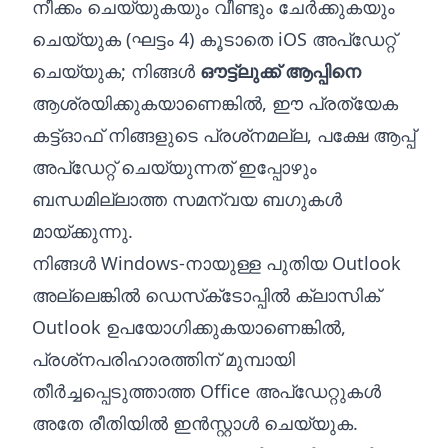
നീക്കം ചെയ്യുകയും വീണ്ടും ചേർക്കുകയും
ചെയ്യുക (ഘട്ടം 4) കൂടാതെ iOS അപ്‌ഡേറ്റ്
ചെയ്യുക; നിങ്ങൾ
ഔട്ട്‌ലുക്ക് ആപ്പിനെ
ആശ്രയിക്കുകയാണെങ്കിൽ, ഈ പ്രത്യേക
കട്ട്ഓഫ് നിങ്ങളുടെ പ്രശ്‌നമല്ല, പക്ഷേ ആപ്പ്
അപ്‌ഡേറ്റ് ചെയ്യുന്നത് ഇപ്പോഴും
ബന്ധമില്ലാത്ത സമന്വയ ബഗുകൾ
മായ്‌ക്കുന്നു.
നിങ്ങൾ Windows-നായുള്ള പുതിയ Outlook
അല്ലെങ്കിൽ ഡെസ്‌ക്‌ടോപ്പിൽ ക്ലാസിക്
Outlook ഉപയോഗിക്കുകയാണെങ്കിൽ,
പ്രശ്‌നപരിഹാരത്തിന് മുമ്പായി
തീർച്ചപ്പെടുത്താത്ത Office അപ്‌ഡേറ്റുകൾ
അതേ രീതിയിൽ ഇൻസ്റ്റാൾ ചെയ്യുക.