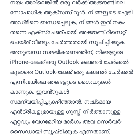
നയം അല്ലെങ്കിൽ ഒരു വർക്ക് അക്കൗണ്ടിലെ
സോപാധിക ആക്‌സസ് റൂൾ. നിങ്ങളുടെ ഐടി
അഡ്‌മിനെ ബന്ധപ്പെടുക, നിങ്ങൾ ഇതിനകം
തന്നെ എക്‌സ്‌ചേഞ്ചായി അക്കൗണ്ട് റീസെറ്റ്
ചെയ്‌ത് വീണ്ടും ചേർത്തതായി സൂചിപ്പിക്കുക.
അനുബന്ധ സജ്ജീകരണത്തിന്,
നിങ്ങളുടെ
iPhone-ലേക്ക് ഒരു Outlook കലണ്ടർ ചേർക്കൽ
കൂടാതെ
Outlook-ലേക്ക് ഒരു കലണ്ടർ ചേർക്കൽ
എന്നിവയിലെ ഞങ്ങളുടെ ഗൈഡുകൾ
കാണുക. ഇവൻ്റുകൾ
സമന്വയിപ്പിച്ചുകഴിഞ്ഞാൽ, നഷ്‌ടമായ
എൻട്രികളുമായുള്ള ഗുസ്തി നിർത്താനുള്ള
ഏറ്റവും വേഗമേറിയ മാർഗം അവ സെർവർ-
സൈഡായി സൃഷ്‌ടിക്കുക എന്നതാണ്,