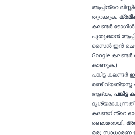
ആപ്പിൻ്റെ ലിസ്റ
തുറക്കുക,
ക്രമ
കലണ്ടർ ടോഗിൾ ചെ
പുതുക്കാൻ ആപ്പ
സൈൻ ഇൻ ചെയ്യ
Google കലണ്ടർ 
കാണുക.)
പങ്കിട്ട കലണ്ട
രണ്ട് വ്യത്യസ്ത
ആദ്യം,
പങ്കിട്
ദൃശ്യമാകുന്നത
കലണ്ടറിൻ്റെ ഭാ
രണ്ടാമതായി,
അത
ഒരു സാധാരണ ഇവൻ