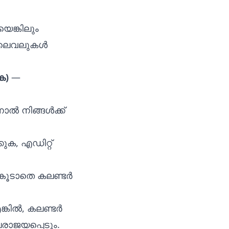
െങ്കിലും
് ലെവലുകൾ
ക)
—
ാൽ നിങ്ങൾക്ക്
ുക, എഡിറ്റ്
 കൂടാതെ കലണ്ടർ
ങ്കിൽ, കലണ്ടർ
പരാജയപ്പെടും.