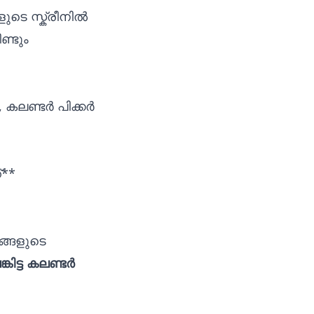
ളുടെ സ്ക്രീനിൽ
ണ്ടും
 കലണ്ടർ പിക്കർ
്**
ിങ്ങളുടെ
ങ്കിട്ട കലണ്ടർ