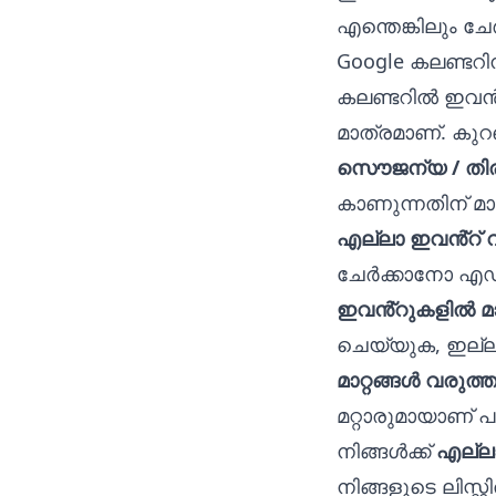
എന്തെങ്കിലും ചേ
Google കലണ്ടറിന
കലണ്ടറിൽ ഇവൻ്
മാത്രമാണ്. കു
സൌജന്യ / തിരക
കാണുന്നതിന് മാ
എല്ലാ ഇവൻ്റ് 
ചേർക്കാനോ എഡി
ഇവൻ്റുകളിൽ മാ
ചെയ്യുക, ഇല്ല
മാറ്റങ്ങൾ വരുത്ത
മറ്റാരുമായാണ് പങ
നിങ്ങൾക്ക്
എല്ല
നിങ്ങളുടെ ലിസ്