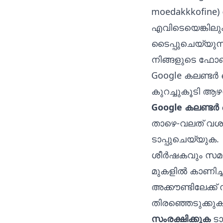
moedakkkofine) 
എവിടെയെങ്കിലും
ടൈപ്പുചെയ്യുന്ന
നിങ്ങളുടെ ഫോണി
Google കലണ്ടർ 
കുറച്ചുകൂടി ആഴത
Google കലണ്ടർ
താഴെ-വലത് വശത
ടാപ്പുചെയ്യുക.
ശീർഷകവും സമ
മുകളിൽ കാണിച്ചി
അക്കൗണ്ടിലേക്ക്
തിരഞ്ഞെടുക്കുക
സംരക്ഷിക്കുക
ടാ