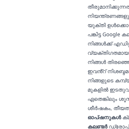
തീരുമാനിക്കുന്
നിയന്ത്രണങ്ങളു
യുക്തി ഉൾക്കൊള്
പങ്കിട്ട Google
നിങ്ങൾക്ക് എഡിറ
വ്യക്തിഗതമായതി
നിങ്ങൾ തിരഞ്ഞെ
ഇവൻ്റ് നിശബ്ദമാ
നിങ്ങളുടെ കമ്പ്
മുകളിൽ ഇടതുവ
ഏതെങ്കിലും ശൂ
ശീർഷകം, തീയത
ഓപ്ഷനുകൾ
ക്
കലണ്ടർ
ഡ്രോപ്പ