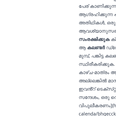
പേര് കാണിക്കുന
ആഗ്രഹിക്കുന്ന
അതിഥികൾ, ഒരു
ആവശ്യാനുസരണ
സംരക്ഷിക്കുക
ക്
ആ
കലണ്ടർ
ഡ്രോ
മുമ്പ്, പങ്കിട്ട 
സ്ഥിരീകരിക്കുക.
കാഴ്ച-മാത്രം ആക
അല്ലെങ്കിൽ മാ
ഇവൻ്റ് ടെക്‌സ്
സന്ദേശം, ഒരു വെബ
വിപുലീകരണം](
h
calenda/bhgecck