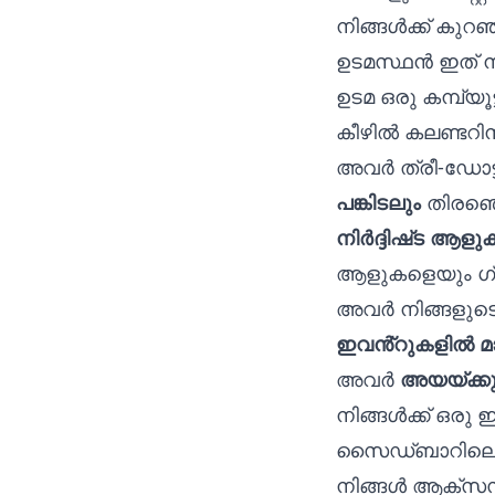
നിങ്ങൾക്ക് കുറഞ
ഉടമസ്ഥൻ ഇത് ന
ഉടമ ഒരു കമ്പ്യൂ
കീഴിൽ കലണ്ടറി
അവർ ത്രീ-ഡോട്
പങ്കിടലും
തിരഞ്ഞ
നിർദ്ദിഷ്‌ട ആള
ആളുകളെയും ഗ്രൂ
അവർ നിങ്ങളുടെ
ഇവൻ്റുകളിൽ മാ
അവർ
അയയ്‌ക്ക
നിങ്ങൾക്ക് ഒരു
സൈഡ്‌ബാറില
നിങ്ങൾ ആക്‌സസ്