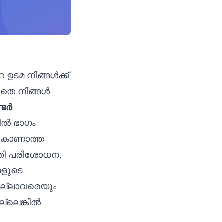
െ ഉടമ നിങ്ങൾക്ക്
തെ നിങ്ങൾ
്ടർ
കിൽ ഭാഗം
ും കാണാത്ത
തി പരിശോധന,
ങളുടെ
എല്ലാവരെയും
ല്ലെങ്കിൽ