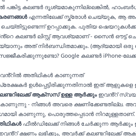
്റിൽ പങ്കിട്ട കലണ്ടർ ദൃശ്യമാകുന്നില്ലെങ്കിൽ, ഹാംബ
ീകരണങ്ങൾ
എന്നതിലേക്ക് സ്ക്രോൾ ചെയ്യുക, ആ അക
യ്‌തിട്ടുണ്ടെന്ന് ഉറപ്പാക്കുക. പുതിയ ഷെയറുകൾക്ക
ിൻ്റെ കലണ്ടർ ലിസ്റ്റ് ആവശ്യമാണ് - സൈൻ ഔട്ട് ച
ാനും അത് നിർബന്ധിതമാക്കും. (ആദ്യമായി ഒ
സജ്ജീകരിക്കുന്നുണ്ടോ?
Google കലണ്ടർ iPhone-ലേക്ക്
ർ ഇവൻ്റിൽ അതിഥികൾ കാണുന്നത്
 പ്രേക്ഷകർ ഉൾപ്പെട്ടിരിക്കുന്നതിനാൽ ഇത് ആളുകളെ 
ട കലണ്ടറിലേക്ക് ആക്‌സസ് ഉള്ള ആർക്കും
ഇവൻ്റ് സ്വ
് കാണുന്നു - നിങ്ങൾ അവരെ ക്ഷണിക്കേണ്ടതില്ല.
ഗമായി കാണുന്നു, പൊരുത്തപ്പെടാൻ നിറമുള്ളതാണ്.
ിഥികൾ
ഫീൽഡിലേക്ക് നിങ്ങൾ ചേർക്കുന്ന ആർക്കു
്റ് ക്ഷണം ലഭിക്കും, അവർക്ക് കലണ്ടറിലേക്ക് ആക