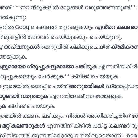
്ഞത് ** ഇവൻ്റുകളിൽ മാറ്റങ്ങൾ വരുത്തേണ്ടതുണ്ട്**
ൽകുന്നു:
ട്ടറിൽ
Google കലണ്ടർ
തുറക്കുകയും
എൻ്റെ കലണ്ട
ന് മുകളിൽ ഹോവർ ചെയ്യുകയും ചെയ്യുന്നു.
ട്
ഓപ്‌ഷനുകൾ
മെനുവിൽ ക്ലിക്കുചെയ്‌ത്
ക്രമീകരണ
െടുക്കുക.
ുകളുമായോ ഗ്രൂപ്പുകളുമായോ പങ്കിടുക
എന്നതിന് കീഴ
പ്പുകളെയും ചേർക്കുക** ക്ലിക്ക് ചെയ്യുക.
 ഇമെയിൽ ടൈപ്പ് ചെയ്‌ത്
അനുമതികൾ
ഡ്രോപ്പ്‌
റ്റങ്ങൾ വരുത്തുക
എന്നതിലേക്ക് സജ്ജമാക്കുക.
ുക
ക്ലിക്ക് ചെയ്യുക.
 ഇമെയിൽ ക്ഷണം ലഭിക്കും. നിങ്ങൾ അംഗീകരിച്ചതിന് ശ
െ
മറ്റ് കലണ്ടറുകൾ
എന്നതിന് കീഴിൽ പങ്കിട്ട കലണ്ടർ ദ
 നിയന്ത്രിക്കുന്നത് മറ്റൊരു വഴിയിലൂടെയാണ് - ഉടമ