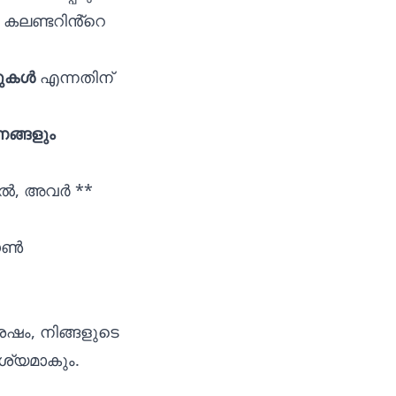
. കലണ്ടറിൻ്റെ
റുകൾ
എന്നതിന്
ങ്ങളും
ിൽ, അവർ **
ഡൗൺ
േഷം, നിങ്ങളുടെ
ൃശ്യമാകും.