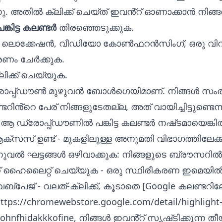
്നു. അതിൽ ക്ലിക്ക് ചെയ്‌ത് ഇവൻ്റ് ഓണാക്കാൻ നിങ്
പങ്കിട്ട കലണ്ടർ
തിരഞ്ഞെടുക്കുക.
 ലൊക്കേഷൻ, വീഡിയോ കോൺഫറൻസിംഗ്, ഒരു വി
ം ചേർക്കുക.
ലിക്ക് ചെയ്യുക.
പ്പ്‌ഡൗൺ മുഴുവൻ ബോൾഗെയിമാണ്. നിങ്ങൾ സംരക്ഷ
കലണ്ടറിൻ്റെ പേര് നിങ്ങളുടേതല്ല, അത് വായിച്ചിട്ടുണ്ടെന്ന
 ആ ഡ്രോപ്പ്‌ഡൗണിൽ പങ്കിട്ട കലണ്ടർ നഷ്‌ടമായെങ്കിൽ
്‌സസ് ഉണ്ട് - മുകളിലുള്ള അനുമതി വിഭാഗത്തിലേക്ക്
നുവൽ ഘട്ടങ്ങൾ ഒഴിവാക്കുക: നിങ്ങളുടെ ബ്രൗസറി
‌റ്റ് ഹൈലൈറ്റ് ചെയ്യുക - ഒരു സ്ഥിരീകരണ ഇമെയിൽ, 
്‌പേജ് - വലത്-ക്ലിക്ക്, കൂടാതെ [Google കലണ്ടറിലേക്ക
ttps://chromewebstore.google.com/detail/highlight-
ohnfhidakkkofine
, നിങ്ങൾ ഇവൻ്റ് സൃഷ്‌ടിക്കുന്ന തീ