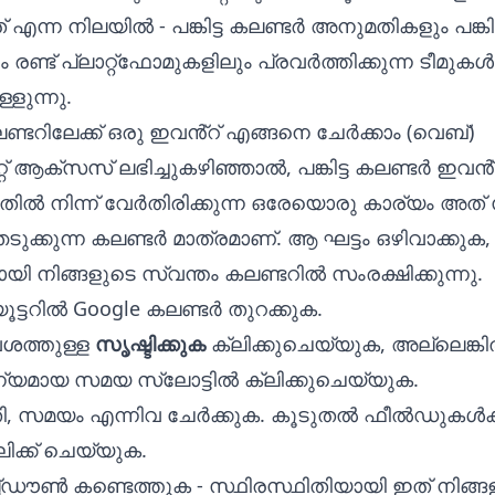
നത് എന്ന നിലയിൽ -
പങ്കിട്ട കലണ്ടർ അനുമതികളും പങ്
ം
രണ്ട് പ്ലാറ്റ്‌ഫോമുകളിലും പ്രവർത്തിക്കുന്ന ടീമുക
ളുന്നു.
 കലണ്ടറിലേക്ക് ഒരു ഇവൻ്റ് എങ്ങനെ ചേർക്കാം (വെബ്)
്റ് ആക്‌സസ് ലഭിച്ചുകഴിഞ്ഞാൽ, പങ്കിട്ട കലണ്ടർ ഇവൻ
ൽ നിന്ന് വേർതിരിക്കുന്ന ഒരേയൊരു കാര്യം അത് സ
ടുക്കുന്ന കലണ്ടർ മാത്രമാണ്. ആ ഘട്ടം ഒഴിവാക്കുക,
യി നിങ്ങളുടെ സ്വന്തം കലണ്ടറിൽ സംരക്ഷിക്കുന്നു.
യൂട്ടറിൽ
Google കലണ്ടർ
തുറക്കുക.
ശത്തുള്ള
സൃഷ്ടിക്കുക
ക്ലിക്കുചെയ്യുക, അല്ലെങ്ക
ന്യമായ സമയ സ്ലോട്ടിൽ ക്ലിക്കുചെയ്യുക.
ി, സമയം എന്നിവ ചേർക്കുക. കൂടുതൽ ഫീൽഡുകൾക്
ലിക്ക് ചെയ്യുക.
്ഡൗൺ കണ്ടെത്തുക - സ്ഥിരസ്ഥിതിയായി ഇത് നിങ്ങള