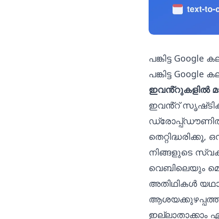
പങ്കിട്ട Google
പങ്കിട്ട Google 
ഇവൻ്റുകളിൽ മാ
ഇവൻ്റ് സൃഷ്‌ടി
ഡ്രോപ്പ്‌ഡൗണിൽ
തെറ്റിദ്ധരിക്കൂ
നിങ്ങളുടെ സ്
വെബിലെയും മൊബ
അതിഥികൾ യഥാർത
ആശയക്കുഴപ്പത്തി
ഇല്ലാതാക്കാം എന