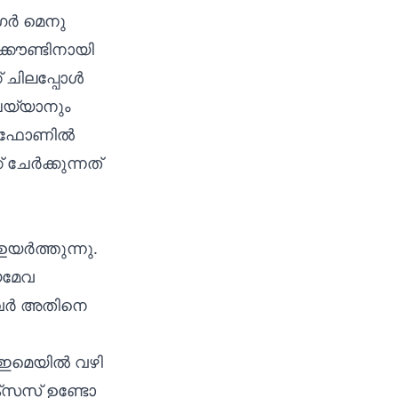
ർഗർ മെനു
്കൗണ്ടിനായി
് ചിലപ്പോൾ
െയ്യാനും
രു ഫോണിൽ
 ചേർക്കുന്നത്
ഉയർത്തുന്നു.
യമേവ
 അവർ അതിനെ
ം ഇമെയിൽ വഴി
്‌സസ് ഉണ്ടോ