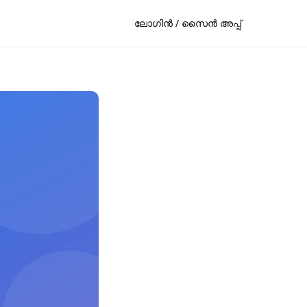
ലോഗിൻ / സൈൻ അപ്പ്