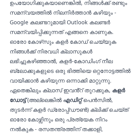
ഉപയോഗിക്കുകയാണെങ്കിൽ, നിങ്ങൾക്ക് രണ്ടും
സമന്വയത്തിൽ നിലനിർത്താൻ കഴിയും -
Google കലണ്ടറുമായി Outlook കലണ്ടർ
സമന്വയിപ്പിക്കുന്നത് എങ്ങനെ
കാണുക.
ഓരോ കോഴ്‌സും കളർ കോഡ് ചെയ്യുക
നിങ്ങൾക്ക് നിരവധി ക്ലാസുകൾ
ലഭിച്ചുകഴിഞ്ഞാൽ, കളർ-കോഡിംഗ് നീല
ബ്ലോക്കുകളുടെ ഒരു ഭിത്തിയെ ഒറ്റനോട്ടത്തിൽ
വായിക്കാൻ കഴിയുന്ന ഒന്നാക്കി മാറ്റുന്നു.
ഏതെങ്കിലും ക്ലാസ് ഇവൻ്റ് തുറക്കുക,
കളർ
ഡോട്ട്
(അല്ലെങ്കിൽ
എഡിറ്റ്
പെൻസിൽ,
തുടർന്ന് കളർ ഡ്രോപ്പ്ഡൗൺ) ക്ലിക്ക് ചെയ്ത്
ഓരോ കോഴ്സിനും ഒരു പ്രത്യേക നിറം
നൽകുക - രസതന്ത്രത്തിന് തക്കാളി,