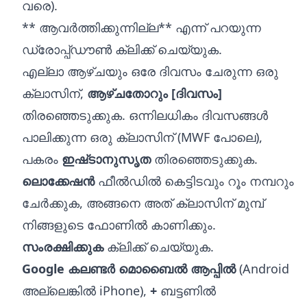
വരെ).
** ആവർത്തിക്കുന്നില്ല** എന്ന് പറയുന്ന
ഡ്രോപ്പ്ഡൗൺ ക്ലിക്ക് ചെയ്യുക.
എല്ലാ ആഴ്‌ചയും ഒരേ ദിവസം ചേരുന്ന ഒരു
ക്ലാസിന്,
ആഴ്‌ചതോറും [ദിവസം]
തിരഞ്ഞെടുക്കുക. ഒന്നിലധികം ദിവസങ്ങൾ
പാലിക്കുന്ന ഒരു ക്ലാസിന് (MWF പോലെ),
പകരം
ഇഷ്‌ടാനുസൃത
തിരഞ്ഞെടുക്കുക.
ലൊക്കേഷൻ
ഫീൽഡിൽ കെട്ടിടവും റൂം നമ്പറും
ചേർക്കുക, അങ്ങനെ അത് ക്ലാസിന് മുമ്പ്
നിങ്ങളുടെ ഫോണിൽ കാണിക്കും.
സംരക്ഷിക്കുക
ക്ലിക്ക് ചെയ്യുക.
Google കലണ്ടർ മൊബൈൽ ആപ്പിൽ
(Android
അല്ലെങ്കിൽ iPhone),
+
ബട്ടണിൽ