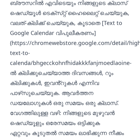
ബ്രൗസറിൽ എവിടെയും നിങ്ങളുടെ ക്ലാസ്
ഷെഡ്യൂൾ ടെക്‌സ്‌റ്റ് ഹൈലൈറ്റ് ചെയ്യുക,
വലത്-ക്ലിക്ക് ചെയ്യുക, കൂടാതെ [Text to
Google Calendar വിപുലീകരണം]
(
https://chromewebstore.google.com/detail/high
text-to-
calenda/bhgecckohnfhidakkkfanjmoedlaoine-
ൽ
ക്ലിക്കുചെയ്യാത്ത ദിവസങ്ങൾ, റൂം
ക്ലിക്കുകൾ, ഇവൻ്റുകൾ എന്നിവ
പാഴ്‌സുചെയ്യുക. ആവർത്തന
ഡയലോഗുകൾ ഒരു സമയം ഒരു ക്ലാസ്.
വേഗത്തിലുള്ള വഴി: നിങ്ങളുടെ മുഴുവൻ
ഷെഡ്യൂളും ഒരേസമയം ഒട്ടിക്കുക
ഏറ്റവും കൂടുതൽ സമയം ലാഭിക്കുന്ന നീക്കം