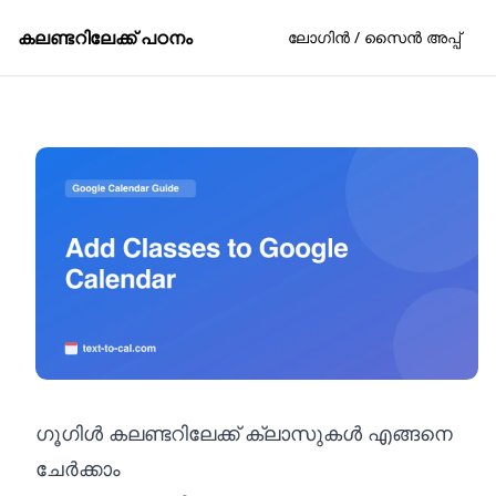
കലണ്ടറിലേക്ക് പഠനം
ലോഗിൻ / സൈൻ അപ്പ്
ഗൂഗിൾ കലണ്ടറിലേക്ക് ക്ലാസുകൾ എങ്ങനെ
ചേർക്കാം