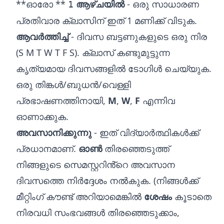
**ഓരോ **
ആഴ്‌ചയിൽ
- ഒരു സാധാരണ
1
പ്രതിവാര ക്ലാസിന് ഇത് 1 മണിക്ക് വിടുക.
ആവർത്തിച്ച്
- ദിവസ ബട്ടണുകളുടെ ഒരു നിര
(S M T W T F S). ക്ലാസ് കണ്ടുമുട്ടുന്ന
കൃത്യമായ ദിവസങ്ങളിൽ ടോഗിൾ ചെയ്യുക.
ഒരു തിങ്കൾ/ബുധൻ/വെള്ളി
പ്രഭാഷണത്തിനായി,
M
,
W
,
F
എന്നിവ
ഓണാക്കുക.
അവസാനിക്കുന്നു
- ഇത് വിദ്യാർത്ഥികൾക്ക്
പ്രധാനമാണ്.
ഓൺ
തിരഞ്ഞെടുത്ത്
നിങ്ങളുടെ സെമസ്റ്ററിൻ്റെ അവസാന
ദിവസത്തെ നിർദ്ദേശം നൽകുക. (നിങ്ങൾക്ക്
മീറ്റിംഗ് കൗണ്ട് അറിയാമെങ്കിൽ
ശേഷം
കൂടാതെ
നിരവധി സംഭവങ്ങൾ തിരഞ്ഞെടുക്കാം,