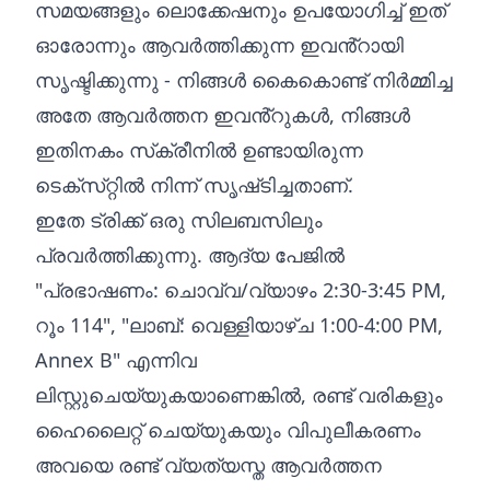
സമയങ്ങളും ലൊക്കേഷനും ഉപയോഗിച്ച് ഇത്
ഓരോന്നും ആവർത്തിക്കുന്ന ഇവൻ്റായി
സൃഷ്ടിക്കുന്നു - നിങ്ങൾ കൈകൊണ്ട് നിർമ്മിച്ച
അതേ ആവർത്തന ഇവൻ്റുകൾ, നിങ്ങൾ
ഇതിനകം സ്‌ക്രീനിൽ ഉണ്ടായിരുന്ന
ടെക്‌സ്‌റ്റിൽ നിന്ന് സൃഷ്‌ടിച്ചതാണ്.
ഇതേ ട്രിക്ക് ഒരു സിലബസിലും
പ്രവർത്തിക്കുന്നു. ആദ്യ പേജിൽ
"പ്രഭാഷണം: ചൊവ്വ/വ്യാഴം 2:30-3:45 PM,
റൂം 114", "ലാബ്: വെള്ളിയാഴ്ച 1:00-4:00 PM,
Annex B" എന്നിവ
ലിസ്റ്റുചെയ്യുകയാണെങ്കിൽ, രണ്ട് വരികളും
ഹൈലൈറ്റ് ചെയ്യുകയും വിപുലീകരണം
അവയെ രണ്ട് വ്യത്യസ്ത ആവർത്തന