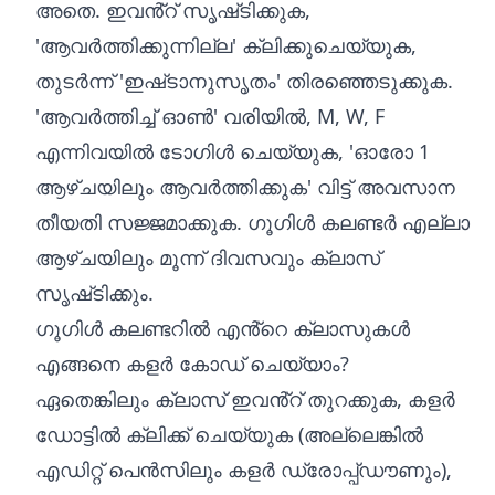
അതെ. ഇവൻ്റ് സൃഷ്‌ടിക്കുക,
'ആവർത്തിക്കുന്നില്ല' ക്ലിക്കുചെയ്യുക,
തുടർന്ന് 'ഇഷ്‌ടാനുസൃതം' തിരഞ്ഞെടുക്കുക.
'ആവർത്തിച്ച് ഓൺ' വരിയിൽ, M, W, F
എന്നിവയിൽ ടോഗിൾ ചെയ്യുക, 'ഓരോ 1
ആഴ്‌ചയിലും ആവർത്തിക്കുക' വിട്ട് അവസാന
തീയതി സജ്ജമാക്കുക. ഗൂഗിൾ കലണ്ടർ എല്ലാ
ആഴ്‌ചയിലും മൂന്ന് ദിവസവും ക്ലാസ്
സൃഷ്‌ടിക്കും.
ഗൂഗിൾ കലണ്ടറിൽ എൻ്റെ ക്ലാസുകൾ
എങ്ങനെ കളർ കോഡ് ചെയ്യാം?
ഏതെങ്കിലും ക്ലാസ് ഇവൻ്റ് തുറക്കുക, കളർ
ഡോട്ടിൽ ക്ലിക്ക് ചെയ്യുക (അല്ലെങ്കിൽ
എഡിറ്റ് പെൻസിലും കളർ ഡ്രോപ്പ്ഡൗണും),