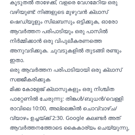
കൂടുതൽ താഴേക്ക്, വളരെ വേഗമേറിയ ഒരു
വഴിയുണ്ട്: നിങ്ങളുടെ മുഴുവൻ ക്ലാസ്
ഷെഡ്യൂളും സിലബസും ഒട്ടിക്കുക, ഓരോ
ആവർത്തന പരിപാടിയും ഒരു പാസിൽ
നിർമ്മിക്കാൻ ഒരു വിപുലീകരണത്തെ
അനുവദിക്കുക. ചുവടുകളിൽ തുടങ്ങി രണ്ടും
ഇതാ.
ഒരു ആവർത്തന പരിപാടിയായി ഒരു ക്ലാസ്
സജ്ജീകരിക്കുക
മിക്ക കോളേജ് ക്ലാസുകളും ഒരു നിശ്ചിത
പാറ്റേണിൽ ചേരുന്നു: തിങ്കൾ/ബുധൻ/വെള്ളി
രാവിലെ 10:00, അല്ലെങ്കിൽ ചൊവ്വാഴ്ച/
വ്യാഴം ഉച്ചയ്ക്ക് 2:30. Google കലണ്ടർ അത്
ആവർത്തനത്തോടെ കൈകാര്യം ചെയ്യുന്നു,