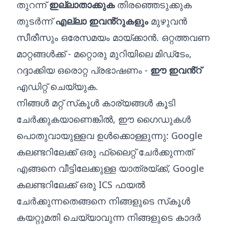
തുറന്ന്
ഇല്ലാതാക്കുക
തിരഞ്ഞെടുക്കുക
തുടർന്ന്
എല്ലാ ഇവൻ്റുകളും
മുഴുവൻ
സീരീസും ഒരേസമയം മായ്‌ക്കാൻ. ഒറ്റത്തവണ
മാറ്റങ്ങൾക്ക് - മറ്റൊരു മുറിയിലെ മിഡ്‌ടേം,
റദ്ദാക്കിയ ഒരൊറ്റ പ്രഭാഷണം -
ഈ ഇവൻ്റ്
എഡിറ്റ് ചെയ്യുക.
നിങ്ങൾ മറ്റ് സ്‌കൂൾ കാര്യങ്ങൾ കൂടി
ചേർക്കുകയാണെങ്കിൽ, ഈ ഗൈഡുകൾ
പൊതുവായുള്ളവ ഉൾക്കൊള്ളുന്നു:
Google
കലണ്ടറിലേക്ക് ഒരു ഫ്ലൈറ്റ് ചേർക്കുന്നത്
എങ്ങനെ
വീട്ടിലേക്കുള്ള യാത്രയ്‌ക്ക്,
Google
കലണ്ടറിലേക്ക് ഒരു ICS ഫയൽ
ചേർക്കുന്നതെങ്ങനെ
നിങ്ങളുടെ സ്‌കൂൾ
കയറ്റുമതി ചെയ്യാവുന്ന നിങ്ങളുടെ കാദർ