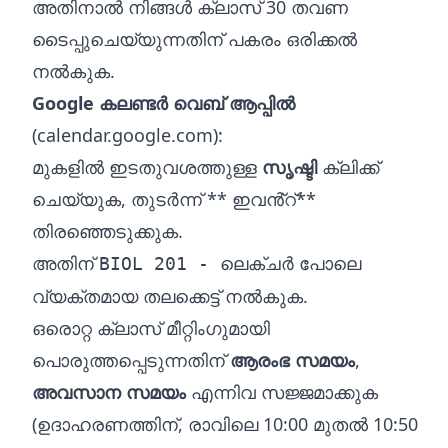
അതിനാൽ നിങ്ങൾ ക്ലാസ് 30 തവണ
ടൈപ്പുചെയ്യുന്നതിന് പകരം ഒരിക്കൽ
നൽകുക.
Google കലണ്ടർ വെബ് ആപ്പിൽ
(calendar.google.com):
മുകളിൽ ഇടതുവശത്തുള്ള
സൃഷ്ടി
ക്ലിക്ക്
ചെയ്യുക, തുടർന്ന് ** ഇവൻ്റ്**
തിരഞ്ഞെടുക്കുക.
അതിന്
പോലെ
BIOL 201 - ലെക്ചർ
വ്യക്തമായ തലക്കെട്ട് നൽകുക.
ഒരൊറ്റ ക്ലാസ് മീറ്റിംഗുമായി
പൊരുത്തപ്പെടുന്നതിന്
ആരംഭ സമയം
,
അവസാന സമയം
എന്നിവ സജ്ജമാക്കുക
(ഉദാഹരണത്തിന്, രാവിലെ 10:00 മുതൽ 10:50