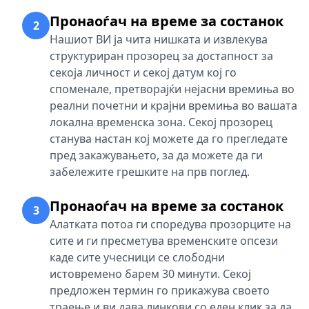
Пронаоѓач на време за состанок
2
Нашиот ВИ ја чита нишката и извлекува
структуриран прозорец за достапност за
секоја личност и секој датум кој го
споменале, претворајќи нејасни времиња во
реални почетни и крајни времиња во вашата
локална временска зона. Секој прозорец
станува настан кој можете да го прегледате
пред закажувањето, за да можете да ги
забележите грешките на прв поглед.
Пронаоѓач на време за состанок
3
Алатката потоа ги споредува прозорците на
сите и ги пресметува временските опсези
каде сите учесници се слободни
истовремено барем 30 минути. Секој
предложен термин го прикажува своето
траење и ви дава линкови со еден клик за да