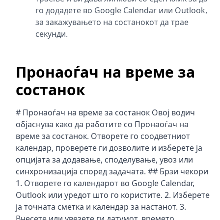
го додадете во Google Calendar или Outlook,
за закажувањето на состанокот да трае
секунди.
Пронаоѓач на време за
состанок
# Пронаоѓач на време за состанок Овој водич
објаснува како да работите со Пронаоѓач на
време за состанок. Отворете го соодветниот
календар, проверете ги дозволите и изберете ја
опцијата за додавање, споделување, увоз или
синхронизација според задачата. ## Брзи чекори
1. Отворете го календарот во Google Calendar,
Outlook или уредот што го користите. 2. Изберете
ја точната сметка и календар за настанот. 3.
Внесете или увезете ги датумот, времето,