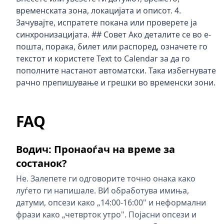
временската зона, локацијата и описот. 4.
Зачувајте, испратете покана или проверете ја
синхронизацијата. ## Совет Ако деталите се во е-
пошта, порака, билет или распоред, означете го
текстот и користете Text to Calendar за да го
пополните настанот автоматски. Така избегнувате
рачно препишување и грешки во временски зони.
FAQ
Водич: Пронаоѓач на време за
состанок?
Не. Залепете ги одговорите точно онака како
луѓето ги напишале. ВИ обработува имиња,
датуми, опсези како „14:00-16:00" и неформални
фрази како „четврток утро". Појасни опсези и