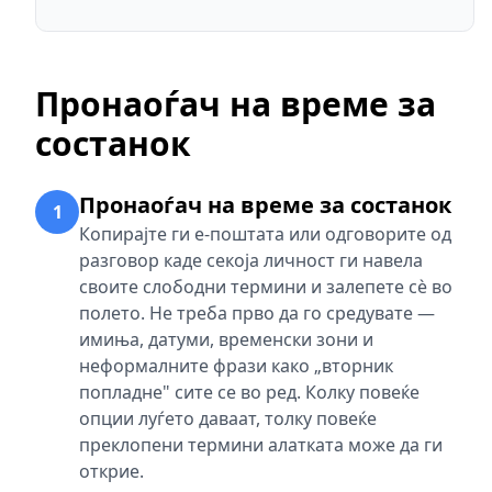
Пронаоѓач на време за
состанок
Пронаоѓач на време за состанок
1
Копирајте ги е-поштата или одговорите од
разговор каде секоја личност ги навела
своите слободни термини и залепете сè во
полето. Не треба прво да го средувате —
имиња, датуми, временски зони и
неформалните фрази како „вторник
попладне" сите се во ред. Колку повеќе
опции луѓето даваат, толку повеќе
преклопени термини алатката може да ги
открие.