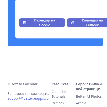
Инсталирај сега бесплатно.
Календар на
Календар на
Google
Outlook
© Text to Calendar
Resources
Соработнички
веб-страници.
Calendar
За помош контактирајте.
Tutorials
Better AI Photos
support@betteraiapps.com
Outlook
Article