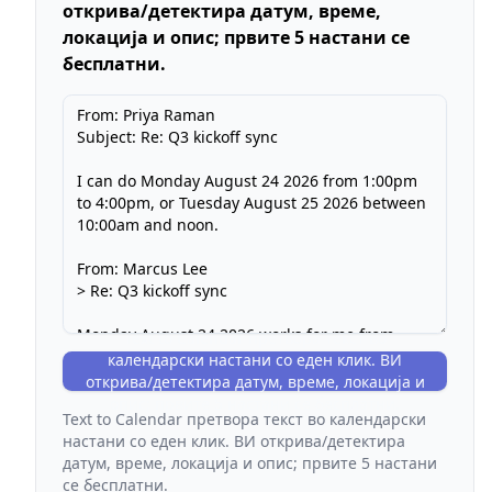
открива/детектира датум, време,
локација и опис; првите 5 настани се
бесплатни.
Text to Calendar претвора текст во
календарски настани со еден клик. ВИ
открива/детектира датум, време, локација и
опис; првите 5 настани се бесплатни.
Text to Calendar претвора текст во календарски
настани со еден клик. ВИ открива/детектира
датум, време, локација и опис; првите 5 настани
се бесплатни.