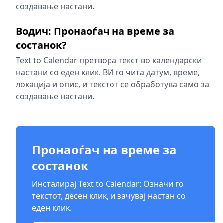
создавање настани.
Водич: Пронаоѓач на време за
состанок?
Text to Calendar претвора текст во календарски
настани со еден клик. ВИ го чита датум, време,
локација и опис, и текстот се обработува само за
создавање настани.
Пронаоѓач на време за
состанок
Инсталирај Text to Calendar: Означи го
текстот, десен клик, и зачувај настан со
еден клик.