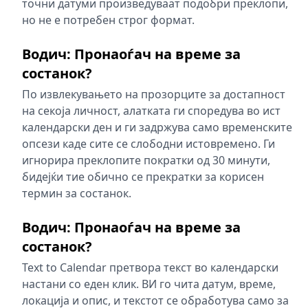
точни датуми произведуваат подобри преклопи,
но не е потребен строг формат.
Водич: Пронаоѓач на време за
состанок?
По извлекувањето на прозорците за достапност
на секоја личност, алатката ги споредува во ист
календарски ден и ги задржува само временските
опсези каде сите се слободни истовремено. Ги
игнорира преклопите пократки од 30 минути,
бидејќи тие обично се прекратки за корисен
термин за состанок.
Водич: Пронаоѓач на време за
состанок?
Text to Calendar претвора текст во календарски
настани со еден клик. ВИ го чита датум, време,
локација и опис, и текстот се обработува само за