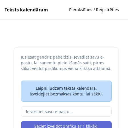
Teksts kalendāram
Pierakstīties / Reģistrēties
Jūs esat gandrīz pabeidzis! Ievadiet savu e-
pastu, lai saņemtu pieteikšanās saiti, pirms
sākat veidot pasākumus viena klikšķa attālumā.
Laipni lūdzam teksta kalendāra,
izveidojiet bezmaksas kontu, lai sāktu.
Sāciet izveidot grafiku ar 1 klikšķi.