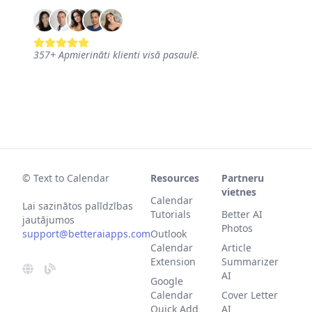
357
+
Apmierināti klienti visā pasaulē.
© Text to Calendar
Resources
Partneru
vietnes
Calendar
Lai sazinātos palīdzības
Tutorials
Better AI
jautājumos
Photos
support@betteraiapps.com
Outlook
Calendar
Article
Extension
Summarizer
AI
Google
Calendar
Cover Letter
Quick Add
AI