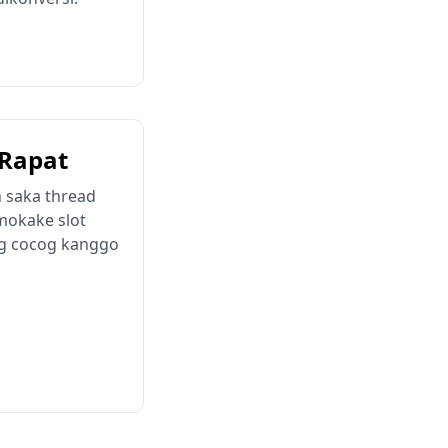
 Rapat
 saka thread
mokake slot
ng cocog kanggo