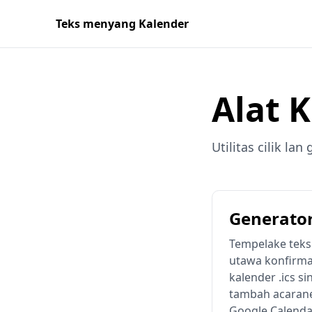
Teks menyang Kalender
Alat 
Utilitas cilik la
Generator 
Tempelake teks 
utawa konfirmas
kalender .ics si
tambah acaran
Google Calenda