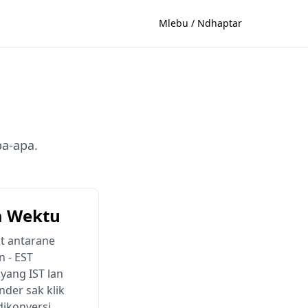
Mlebu / Ndhaptar
pa-apa.
a Wektu
t antarane
n - EST
ang IST lan
nder sak klik
ikonversi.