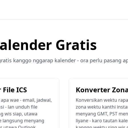
Kalender Gratis
n gratis kanggo nggarap kalender - ora perlu pasang a
File ICS
Konverter Zon
apa wae - email, jadwal,
Konversikan wektu rapa
i - lan unduh file
zona wektu kanthi insta
ng wis siap, utawa
menyang GMT, PST meny
e langsung menyang
liyane - karo tautan kale
r utawa Outlook.
kanggo wektu sing wis d