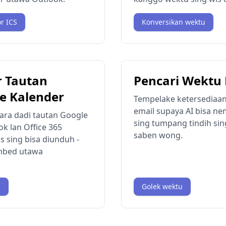
r ICS
Konversikan wektu
r Tautan
Pencari Wektu
e Kalender
Tempelake ketersediaan
email supaya AI bisa ne
ara dadi tautan Google
sing tumpang tindih si
ok lan Office 365
saben wong.
cs sing bisa diunduh -
embed utawa
n
Golek wektu