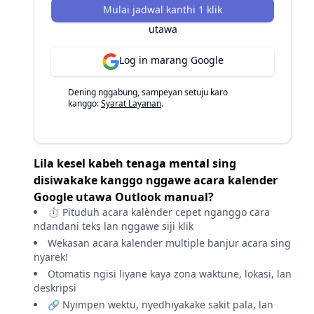
Mulai jadwal kanthi 1 klik
utawa
Log in marang Google
Dening nggabung, sampeyan setuju karo
kanggo:
Syarat Layanan
.
Lila kesel kabeh tenaga mental sing
disiwakake kanggo nggawe acara kalender
Google utawa Outlook manual?
⏱️ Pituduh acara kalènder cepet nganggo cara
ndandani teks lan nggawe siji klik
Wekasan acara kalender multiple banjur acara sing
nyarek!
Otomatis ngisi liyane kaya zona waktune, lokasi, lan
deskripsi
🔗 Nyimpen wektu, nyedhiyakake sakit pala, lan