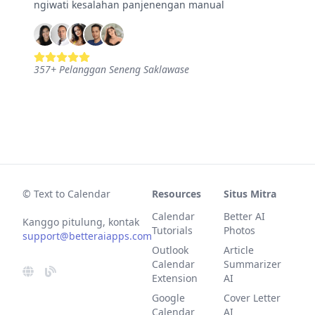
ngiwati kesalahan panjenengan manual
357
+
Pelanggan Seneng Saklawase
© Text to Calendar
Resources
Situs Mitra
Calendar
Better AI
Kanggo pitulung, kontak
Tutorials
Photos
support@betteraiapps.com
Outlook
Article
Calendar
Summarizer
Extension
AI
Google
Cover Letter
Calendar
AI