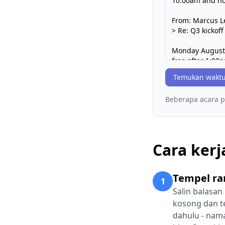
Temukan waktu
Beberapa acara p
Cara kerj
Tempel ra
1
Salin balasa
kosong dan t
dahulu - nam