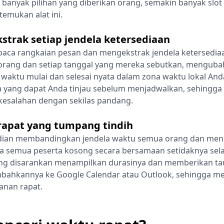
 banyak pilihan yang diberikan orang, semakin banyak slot
temukan alat ini.
strak setiap jendela ketersediaan
aca rangkaian pesan dan mengekstrak jendela ketersediaa
 orang dan setiap tanggal yang mereka sebutkan, menguba
 waktu mulai dan selesai nyata dalam zona waktu lokal Anda
a yang dapat Anda tinjau sebelum menjadwalkan, sehingga
salahan dengan sekilas pandang.
 rapat yang tumpang tindih
udian membandingkan jendela waktu semua orang dan men
a semua peserta kosong secara bersamaan setidaknya sel
yang disarankan menampilkan durasinya dan memberikan tau
ahkannya ke Google Calendar atau Outlook, sehingga m
nan rapat.