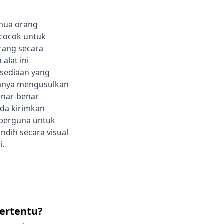
emua orang
cocok untuk
rang secara
alat ini
rsediaan yang
hanya mengusulkan
enar-benar
da kirimkan
 berguna untuk
ndih secara visual
i.
ertentu?