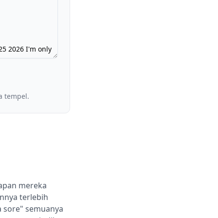
a tempel.
kapan mereka
nnya terlebih
sa sore" semuanya