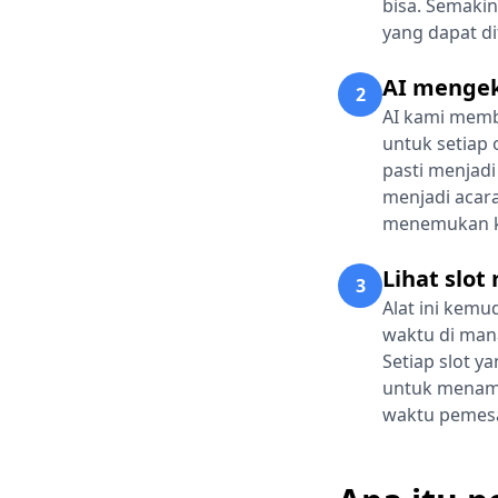
bisa. Semakin
yang dapat di
AI mengek
2
AI kami memb
untuk setiap
pasti menjadi
menjadi acar
menemukan ke
Lihat slot
3
Alat ini kem
waktu di man
Setiap slot 
untuk menamb
waktu pemesa