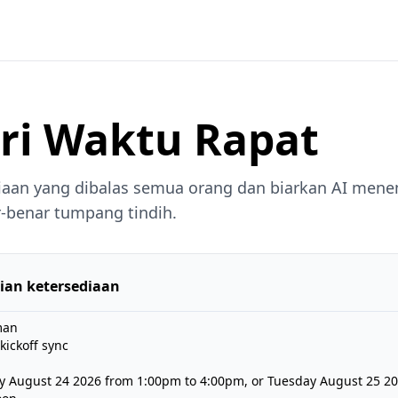
ri Waktu Rapat
iaan yang dibalas semua orang dan biarkan AI men
r-benar tumpang tindih.
ian ketersediaan