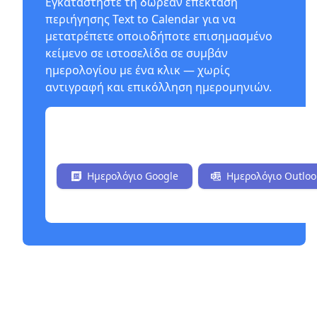
Εγκαταστήστε τη δωρεάν επέκταση
περιήγησης Text to Calendar για να
μετατρέπετε οποιοδήποτε επισημασμένο
κείμενο σε ιστοσελίδα σε συμβάν
ημερολογίου με ένα κλικ — χωρίς
αντιγραφή και επικόλληση ημερομηνιών.
Εγκαταστήστε Τώρα Δωρεάν
Ημερολόγιο Google
Ημερολόγιο Outloo