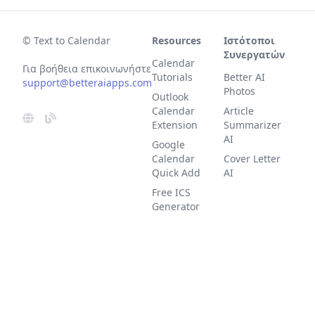
© Text to Calendar
Resources
Ιστότοποι
Συνεργατών
Calendar
Για βοήθεια επικοινωνήστε
Tutorials
Better AI
support@betteraiapps.com
Photos
Outlook
Calendar
Article
Extension
Summarizer
AI
Google
Calendar
Cover Letter
Quick Add
AI
Free ICS
Generator